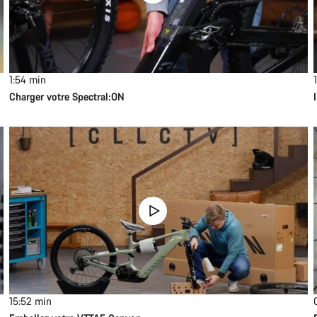
1:54
min
1
Charger votre Spectral:ON
15:52
min