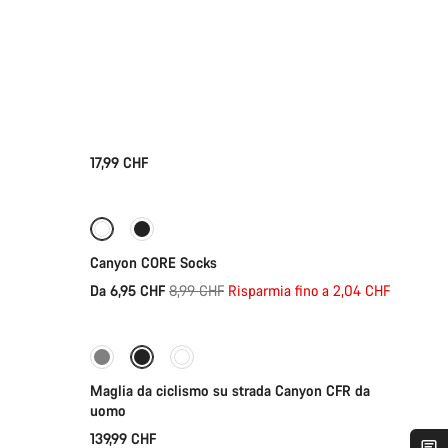
17,99 CHF
Selezione rapida
-23%
Canyon CORE Socks
Prezzo
Da 6,95 CHF
8,99 CHF
Risparmia fino a 2,04 CHF
Selezione rapida
originale
Nuove disponibilità
Maglia da ciclismo su strada Canyon CFR da
uomo
139,99 CHF
Selezione rapida