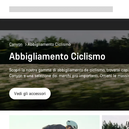
Espandi
Shop
Perché scegliere Canyon
Pedala con noi
Assistenza
la
navigazione
Canyon
Abbigliamento Ciclismo
Abbigliamento Ciclismo
Scopri la nostra gamma di abbigliamento da ciclismo, troverai cap
Canyon e una selezione dei marchi più importanti. Ottieni le massim
Vedi gli accessori