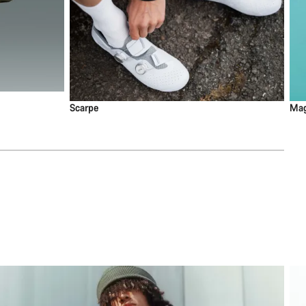
Scarpe
Mag