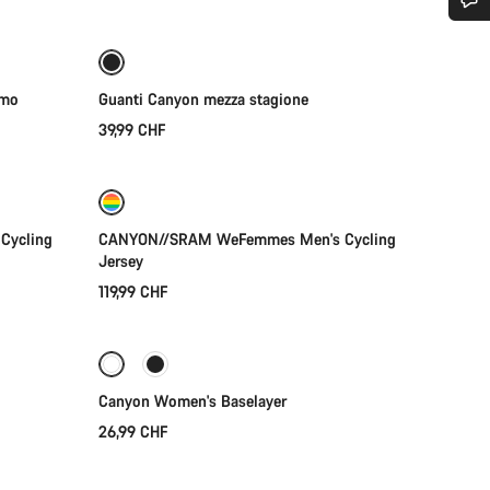
Ti serve aiuto?
A prova di intemperie
Nuovo
omo
Guanti Canyon mezza stagione
I nostri consulenti esperti sono a tua disposizione.
39,99 CHF
Selezione rapida
Avvia Chat
Nuovo
Chiudi
Cycling
CANYON//SRAM WeFemmes Men's Cycling
Jersey
119,99 CHF
Selezione rapida
Canyon Women's Baselayer
26,99 CHF
Selezione rapida