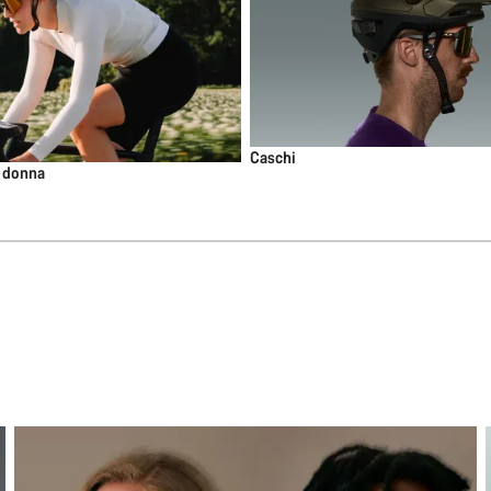
Caschi
 donna