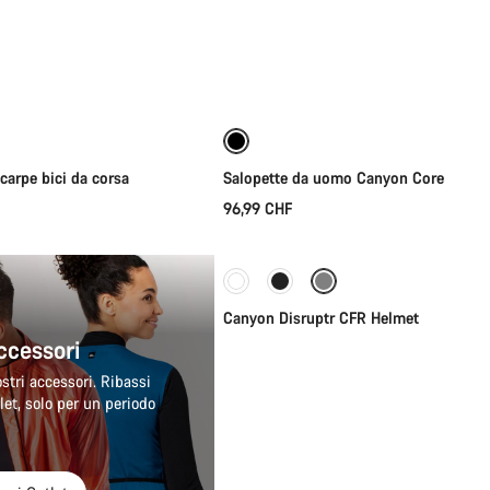
lezione rapida
Selezione rapida
arpe bici da corsa
Salopette da uomo Canyon Core
96,99 CHF
Selezione rapida
Nuove disponibilità
Canyon Disruptr CFR Helmet
ccessori
nostri accessori. Ribassi
tlet, solo per un periodo