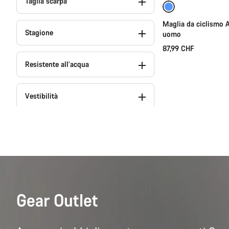
Taglia scarpa
Nuovo
Maglia da ciclismo 
Stagione
uomo
87,99 CHF
Resistente all’acqua
Vestibilità
Collezione
Team
Selezione dei regali (36)
Gear Outlet
A prova di intemperie (9)