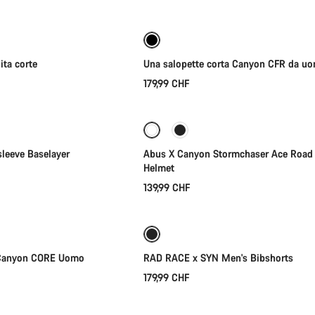
Nuove disponibilità
ita corte
Una salopette corta Canyon CFR da u
179,99 CHF
lezione rapida
Selezione rapida
leeve Baselayer
Abus X Canyon Stormchaser Ace Road 
Helmet
139,99 CHF
lezione rapida
Selezione rapida
 Canyon CORE Uomo
RAD RACE x SYN Men's Bibshorts
179,99 CHF
lezione rapida
Selezione rapida