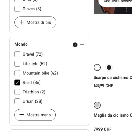
Acquista access
Gloves (5)
Mostra di più
Mondo
1
Se
Gravel (72)
Lifestyle (52)
Nuove disponibil
Mountain bike (42)
Scarpe da ciclismo
Road (86)
149,99 CHF
Se
Triathlon (2)
Urban (28)
Mostra meno
Maglia da ciclismo
79,99 CHF
Se