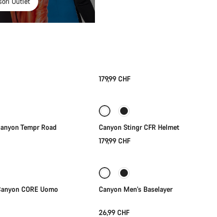
ori Outlet
179,99 CHF
lezione rapida
Selezione rapida
ità
 Canyon Tempr Road
Canyon Stingr CFR Helmet
179,99 CHF
lezione rapida
Selezione rapida
 Canyon CORE Uomo
Canyon Men's Baselayer
26,99 CHF
lezione rapida
Selezione rapida