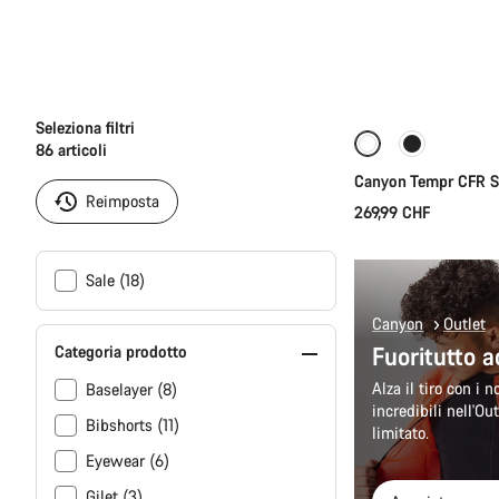
Se
Seleziona filtri
86
articoli
Canyon Tempr CFR Sc
Reimposta
269,99 CHF
Sale (18)
Canyon
Outlet
Fuoritutto a
Categoria prodotto
Alza il tiro con i 
Baselayer (8)
incredibili nell'Ou
Bibshorts (11)
limitato.
Eyewear (6)
Gilet (3)