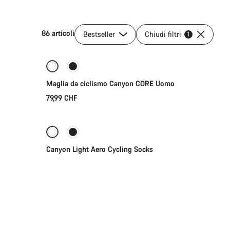
86 articoli
Bestseller
Chiudi filtri
Selezione rapida
1
Maglia da ciclismo Canyon CORE Uomo
79,99 CHF
Selezione rapida
Canyon Light Aero Cycling Socks