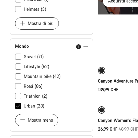
Acquista access
Helmets (3)
Mostra di più
Mondo
1
Se
Gravel (71)
Lifestyle (52)
Mountain bike (42)
Canyon Adventure Pr
Road (86)
139,99 CHF
Se
Triathlon (2)
Urban (28)
-45%
Mostra meno
Canyon Women's Flan
Prezzo
26,99 CHF
48,99 CHF
Se
originale