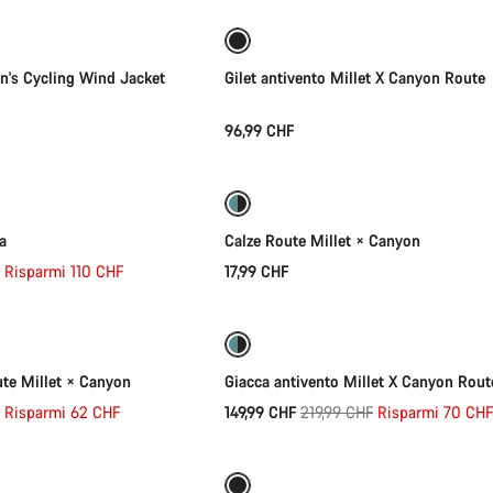
s Cycling Wind Jacket
Gilet antivento Millet X Canyon Route
96,99 CHF
lezione rapida
Selezione rapida
a
Calze Route Millet × Canyon
Risparmi 110 CHF
17,99 CHF
lezione rapida
Selezione rapida
-32%
ute Millet × Canyon
Giacca antivento Millet X Canyon Rout
Prezzo
Risparmi 62 CHF
149,99 CHF
219,99 CHF
Risparmi 70 CHF
lezione rapida
Selezione rapida
originale