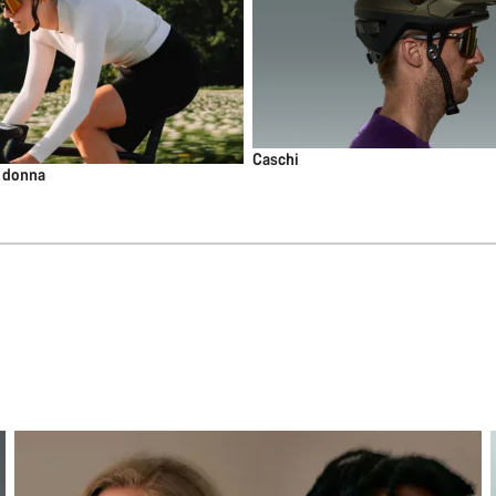
Caschi
 donna