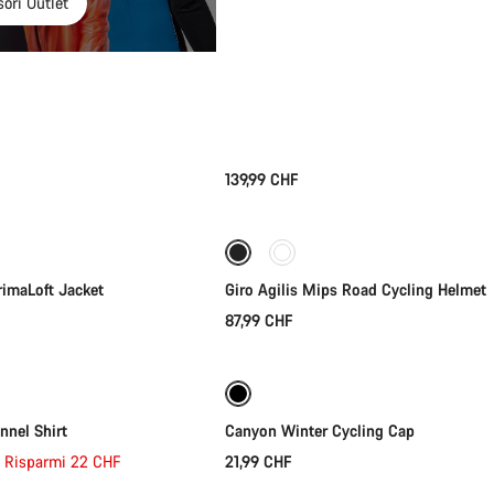
ori Outlet
139,99 CHF
lezione rapida
Selezione rapida
imaLoft Jacket
Giro Agilis Mips Road Cycling Helmet
87,99 CHF
lezione rapida
Selezione rapida
nel Shirt
Canyon Winter Cycling Cap
Risparmi 22 CHF
21,99 CHF
lezione rapida
Selezione rapida