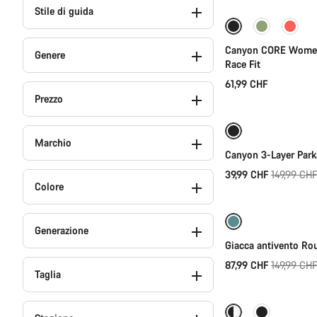
Stile di guida
Canyon CORE Women'
Genere
Race Fit
61,99 CHF
Se
Prezzo
-73%
Marchio
Canyon 3-Layer Park
Prezzo
39,99 CHF
149,99 CHF
Se
Colore
originale
-41%
Generazione
Giacca antivento Ro
Prezzo
87,99 CHF
149,99 CHF
Se
Taglia
originale
-52%