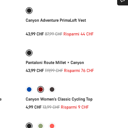
Ti serve aiuto?
-50%
Canyon Adventure PrimaLoft Vest
I nostri consulenti esperti sono a tua disposizione.
Prezzo
43,99 CHF
87,99 CHF
Risparmi 44 CHF
Selezione rapida
originale
Avvia Chat
-63%
Chiudi
Pantaloni Route Millet × Canyon
Prezzo
43,99 CHF
119,99 CHF
Risparmi 76 CHF
Selezione rapida
originale
-64%
e
Canyon Women's Classic Cycling Top
Prezzo
4,99 CHF
13,99 CHF
Risparmi 9 CHF
Selezione rapida
originale
-72%
A prova di intemperie