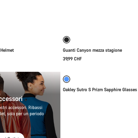
ungi al carrello
Selezione rapida
A prova di intemperie
Nuovo
 Helmet
Guanti Canyon mezza stagione
39,99 CHF
Aggiungi al carrello
Oakley Sutro S Prizm Sapphire Glasses
ccessori
nostri accessori. Ribassi
tlet, solo per un periodo