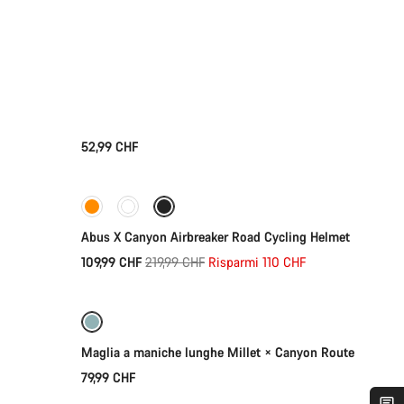
52,99 CHF
Selezione rapida
-50%
Abus X Canyon Airbreaker Road Cycling Helmet
Prezzo
109,99 CHF
219,99 CHF
Risparmi 110 CHF
Selezione rapida
originale
Maglia a maniche lunghe Millet × Canyon Route
79,99 CHF
Selezione rapida