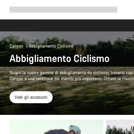
Espandi
Shop
Perché scegliere Canyon
Pedala con noi
Assistenza
la
navigazione
Canyon
Abbigliamento Ciclismo
Abbigliamento Ciclismo
Scopri la nostra gamma di abbigliamento da ciclismo, troverai cap
Canyon e una selezione dei marchi più importanti. Ottieni le massim
Vedi gli accessori