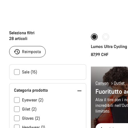
Aggi
Seleziona filtri
28
articoli
Lumos Ultra Cycling
Reimposta
87,99 CHF
Sale (15)
Canyon
Outlet
Fuoritutto a
Categoria prodotto
Alza il tiro con i 
Eyewear (2)
incredibili nell'Ou
Gilet (2)
limitato.
Gloves (2)
Headwear (1)