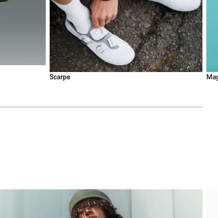
Scarpe
Mag