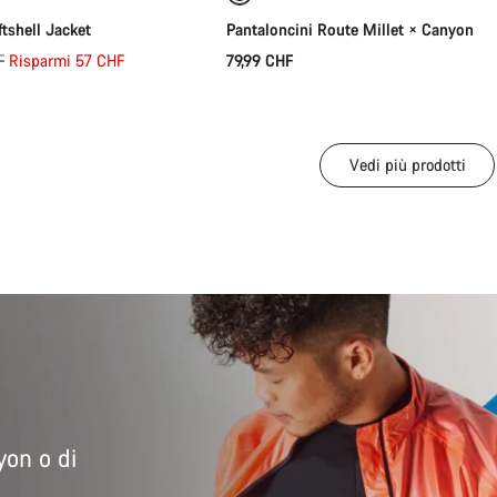
shell Jacket
Pantaloncini Route Millet × Canyon
F
Risparmi 57 CHF
79,99 CHF
Vedi più prodotti
on o di