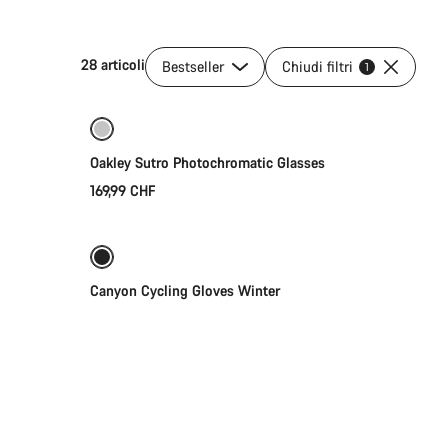
28 articoli
Bestseller
Chiudi filtri
Aggiungi al carrello
1
Oakley Sutro Photochromatic Glasses
169,99 CHF
Selezione rapida
A prova di intemperie
Canyon Cycling Gloves Winter