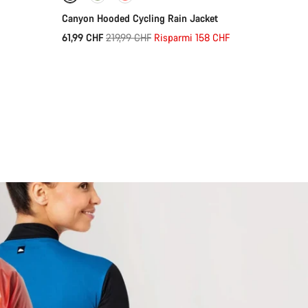
Canyon Hooded Cycling Rain Jacket
Prezzo
61,99 CHF
219,99 CHF
Risparmi 158 CHF
originale