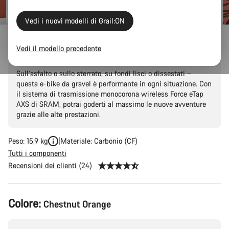
Vedi i nuovi modelli di Grail:ON
Grail:ON CF 8 eTap
Vedi il modello precedente
Sull’asfalto o sullo sterrato, su fondi lisci o dissestati –
questa e-bike da gravel è performante in ogni situazione. Con
il sistema di trasmissione monocorona wireless Force eTap
AXS di SRAM, potrai goderti al massimo le nuove avventure
grazie alle alte prestazioni.
Peso: 15,9 kg
Materiale: Carbonio (CF)
Tutti i componenti
Recensioni dei clienti (24)
Configurazione
Colore:
Chestnut Orange
del
prodotto