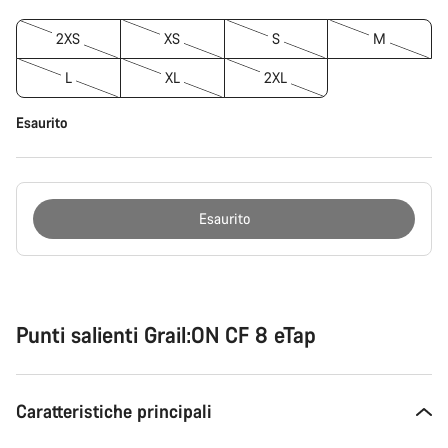
2XS
XS
S
M
L
XL
2XL
Esaurito
Esaurito
Motivi
per
l'acquisto
Punti salienti Grail:ON CF 8 eTap
Caratteristiche principali