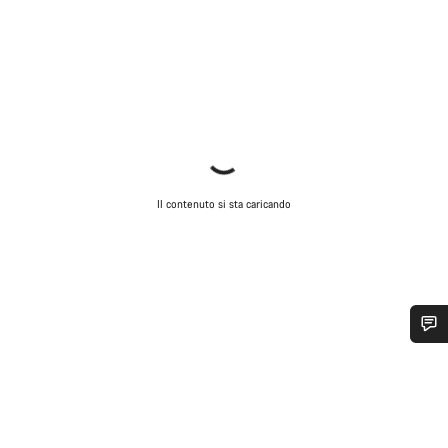
Il contenuto si sta caricando
Ti serve aiuto?
I nostri consulenti esperti sono a tua disposizione.