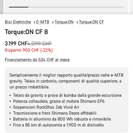
Bici Elettriche
E-MTB
Torque:ON
Torque:ON CF
Torque:ON CF 8
Prezzo
3.199 CHF
4.099 CHF
originale
Risparmi 900 CHF (-22%)
Finanziamento da 534 CHF al mese
Semplicemente il miglior rapporto qualità/prezzo nelle e-MTB
gravity. Telaio in carbonio, componenti di qualità superiore, a
un prezzo imbattibile.
Telaio da gravity a prova di bomba dalla grande escursione
Potenza collaudata, grazie al motore Shimano EP6
Sospensioni RockShox Zeb Vivid Air
Trasmissione e freni Shimano Deore affidabili
Batteria in alluminio da 800 Wh robusta e rimovibile
Fino a 85 km di autonomia e 1.900 m di dislivello