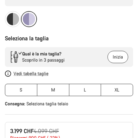
Seleziona la taglia
Qual è la mia taglia?
Inizia
Scoprilo in 3 passaggi
Vedi tabella taglie
S
M
L
XL
Consegna:
Seleziona
taglia telaio
Prezzo
3.199 CHF
4.099 CHF
Risparmi 900 CHF (-22%)