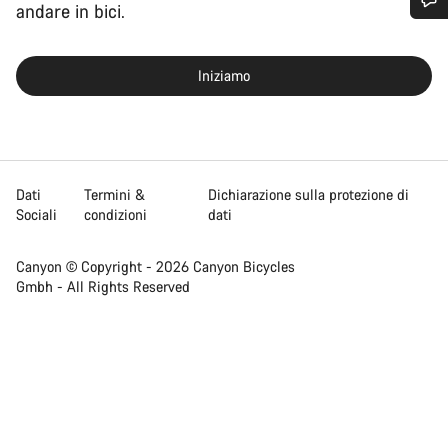
andare in bici.
Ti serve aiuto?
Iniziamo
I nostri consulenti esperti sono a tua disposizione.
Avvia Chat
Dati
Termini &
Dichiarazione sulla protezione di
Chiudi
Sociali
condizioni
dati
Canyon © Copyright - 2026 Canyon Bicycles
Gmbh - All Rights Reserved