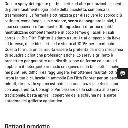
Questo spray detergente per biciclette ad alte prestazioni consente
di pulire facilmente ogni parte della bicicletta, compresa la
trasmissione. La formula è ottimizzata per dissolvere lo sporco più
ostinato, come fango, olio e sudore, senza danneggiare la bici, i
suoi componenti o l'ambiente. Gli ingredienti di prima qualità
neutralizzano completamente e in poco tempo gli acidi e i sali
corrosivi. Bio Filth Fighter è adatto a tutti i tipi di sporco, da lieve
ad intenso, delle biciclette ed è sicuro al 100% per il carbonio.
Questa formula unica risulta essere la preferita da molti meccanici
di squadre ciclistiche professionistiche. Lo spray a grilletto è
progettato per garantire una distribuzione uniforme ed aiuta ad
applicare il detergente in modo omogeneo sulla bicicletta, anche
nei punti più difficili da raggiungere. Per ottenere risultati ottimali,
irrora la tua bici, lascia in ammollo Bio Filth Fighter per un paio di
Ti serve aiuto?
minuti, rimuovi lo sporco ostinato con una spazzola e risciacqua
con acqua pulita. Consiglio: Per passare dalla schiuma allo spray
tradizionale, basta aprire il coperchio della schiuma nella parte
I nostri consulenti esperti sono a tua disposizione.
anteriore del grilletto aggiuntivo.
Avvia Chat
Dettagli prodotto