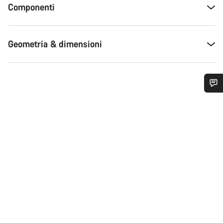
Componenti
Geometria & dimensioni
Ti serve aiuto?
I nostri consulenti esperti sono a tua disposizione.
Avvia Chat
Chiudi