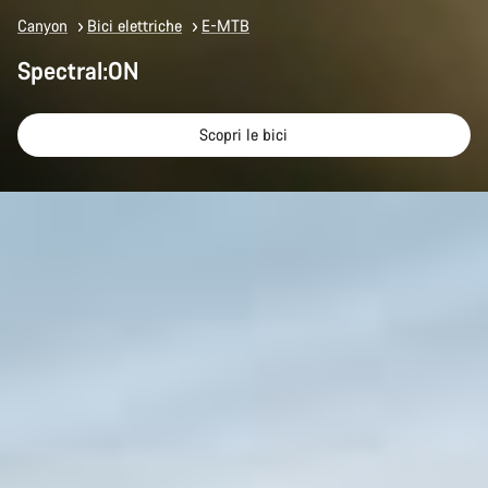
Canyon
Bici elettriche
E-MTB
Spectral:ON
Scopri le bici