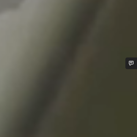
Ti serve aiuto?
I nostri consulenti esperti sono a tua disposizione.
Avvia Chat
Chiudi