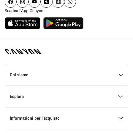
Scarica l'App Canyon
Piè
di
Chi siamo
pagina
Home
Canyon
All’interno di Canyon
Esplora
Innovazione in Canyon
Eventi
Informazioni per l’acquisto