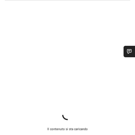
Ti serve aiuto?
I nostri consulenti esperti sono a tua disposizione.
Avvia Chat
Chiudi
Il contenuto si sta caricando