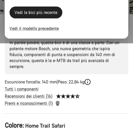
Vedi la bici più recente
Neuron:ON CF 9
Vedi il modello precedente
In parole povere, questa bici è di una classe a parte. Con un
potente motore Bosch, una nuova geometria che ispira
fiducia, componenti di punta e sospensioni da 140 mm di
escursione, questa è la e-MTB da trail più avanzata di
sempre.
Escursione forcella: 140 mm
Peso: 22,84 kg
Tutti i componenti
Recensioni dei clienti (16)
Premi e riconoscimenti (1)
Configurazione
Colore:
Home Trail Safari
del