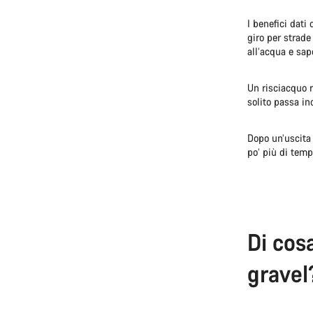
I benefici dati
giro per strade
all’acqua e sap
Un risciacquo r
solito passa ino
Dopo un’uscita 
po’ più di temp
Di cos
gravel