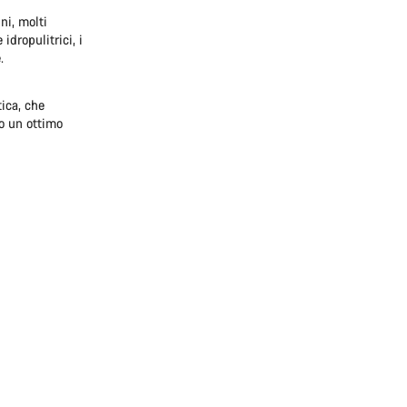
ni, molti
idropulitrici, i
.
ica, che
no un ottimo