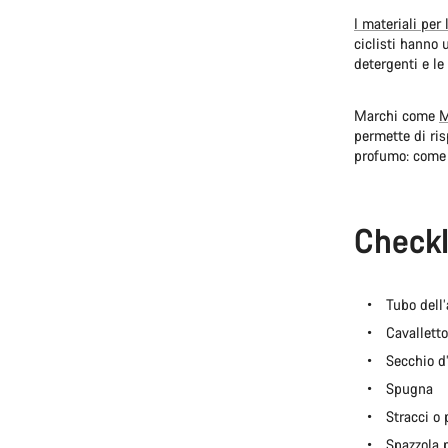
I materiali per 
ciclisti hanno 
detergenti e le
Marchi come
M
permette di ris
profumo: come
Checkli
Tubo dell’
Cavalletto
Secchio d
Spugna
Stracci o 
Spazzola p