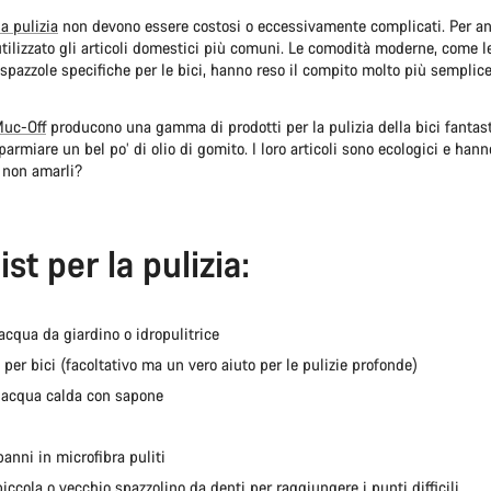
la pulizia
non devono essere costosi o eccessivamente complicati. Per an
utilizzato gli articoli domestici più comuni. Le comodità moderne, come le 
 spazzole specifiche per le bici, hanno reso il compito molto più semplice
uc-Off
producono una gamma di prodotti per la pulizia della bici fantast
parmiare un bel po’ di olio di gomito. I loro articoli sono ecologici e han
 non amarli?
st per la pulizia:
acqua da giardino o idropulitrice
 per bici (facoltativo ma un vero aiuto per le pulizie profonde)
’acqua calda con sapone
panni in microfibra puliti
iccola o vecchio spazzolino da denti per raggiungere i punti difficili