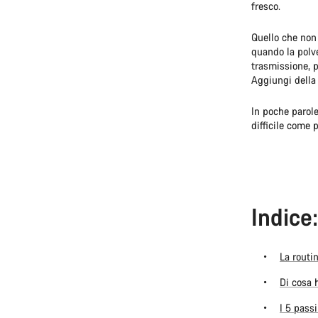
fresco.
Quello che non 
quando la polve
trasmissione, p
Aggiungi della 
In poche parol
difficile come 
Indice:
La routin
Di cosa 
I 5 pass