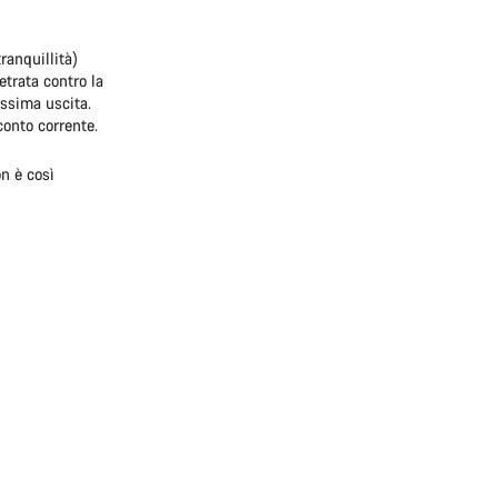
ranquillità)
etrata contro la
ossima uscita.
conto corrente.
on è così