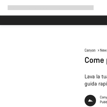
Espandi
Shop
Perché scegliere Canyon
Pedala con noi
Assistenza
la
navigazione
Canyon
News
Come p
Lava la tu
guida rapi
Cany
Pubb