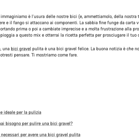
immaginiamo è l’usura delle nostre bici (e, ammettiamolo, della nostra t
re e il fango si attaccano ai componenti. La sabbia fine funge da carta v
ortando prima o poi a cambiate imprecise e a molta frustrazione alla pr
pioggia a questo mix e otterrai la ricetta perfetta per prosciugare il tuo 
e, una
bici gravel
pulita è una bici gravel felice. La buona notizia è che n
potresti pensare. Ti mostriamo come fare.
e ideale per la pulizia
hai bisogno per pulire una bici gravel?
i necessari per avere una bici gravel pulita