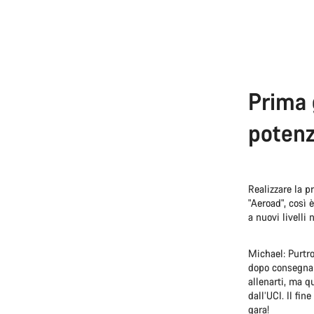
Prima 
potenz
Realizzare la p
"Aeroad", così 
a nuovi livelli
Michael: Purtro
dopo consegnai 
allenarti, ma q
dall’UCI. Il fi
gara!