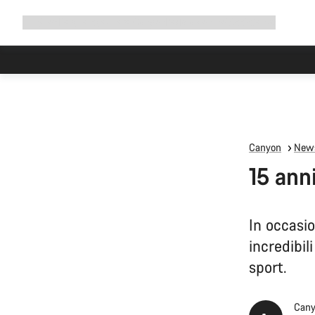
Espandi
Shop
Perché scegliere Canyon
Pedala con noi
Assistenza
la
navigazione
Canyon
News
15 ann
In occasio
incredibil
sport.
Cany