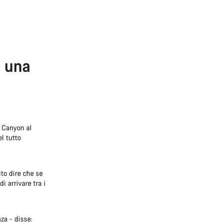
i una
a Canyon al
l tutto
to dire che se
 arrivare tra i
za - disse: