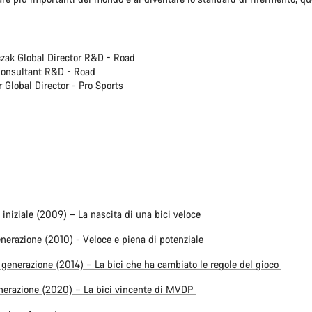
zak Global Director R&D ‑ Road
Consultant R&D - Road
 Global Director - Pro Sports
 iniziale (2009) – La nascita di una bici veloce
nerazione (2010) - Veloce e piena di potenziale
generazione (2014) – La bici che ha cambiato le regole del gioco
nerazione (2020) – La bici vincente di MVDP