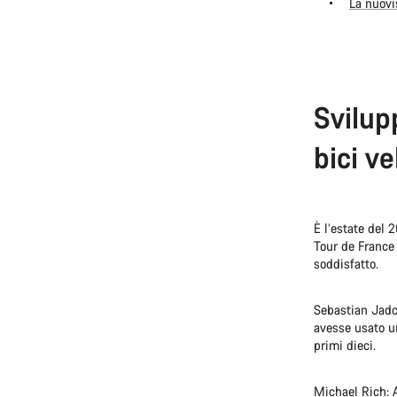
La nuov
Svilup
bici v
È l’estate del 
Tour de France
soddisfatto.
Sebastian Jadc
avesse usato un
primi dieci.
Michael Rich: 