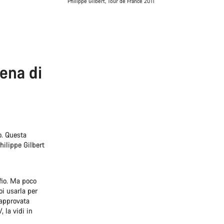
Philippe Gilbert, Tour de France 2011
ena di
o. Questa
hilippe Gilbert
fio. Ma poco
oi usarla per
 approvata
 la vidi in