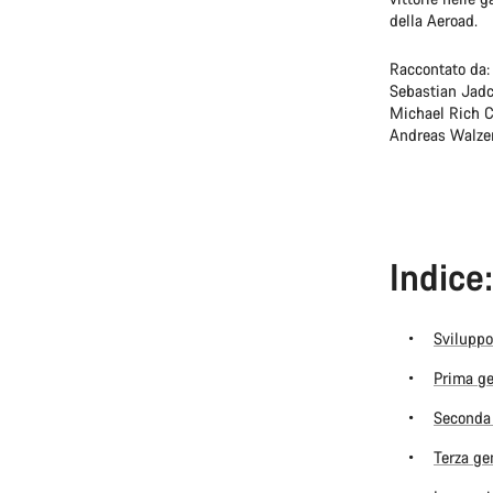
della Aeroad.
Raccontato da:
Sebastian Jadc
Michael Rich 
Andreas Walzer
Indice:
Sviluppo
Prima ge
Seconda 
Terza ge