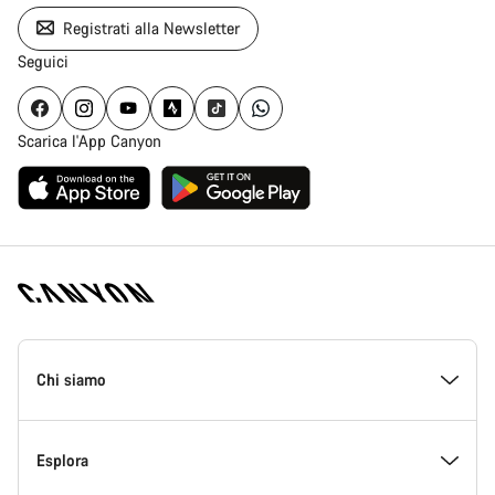
Registrati alla Newsletter
Seguici
Scarica l'App Canyon
Piè
di
Chi siamo
pagina
Home
Canyon
All’interno di Canyon
Esplora