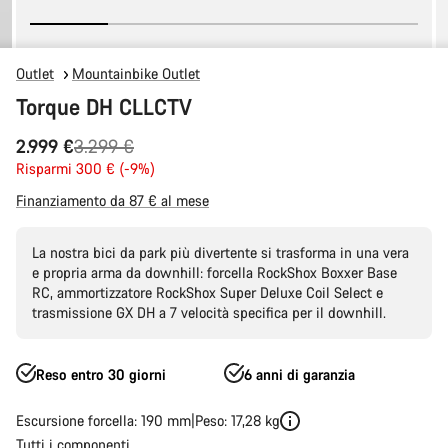
Outlet
Mountainbike Outlet
Torque DH CLLCTV
Prezzo
2.999 €
3.299 €
originale
Risparmi 300 € (-9%)
Finanziamento da 87 € al mese
La nostra bici da park più divertente si trasforma in una vera
e propria arma da downhill: forcella RockShox Boxxer Base
RC, ammortizzatore RockShox Super Deluxe Coil Select e
trasmissione GX DH a 7 velocità specifica per il downhill.
Reso entro 30 giorni
6 anni di garanzia
Escursione forcella: 190 mm
Peso: 17,28 kg
Tutti i componenti