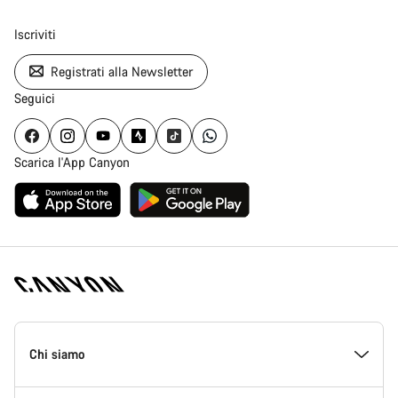
Iscriviti
Registrati alla Newsletter
Seguici
Scarica l'App Canyon
Piè
di
Chi siamo
pagina
Home