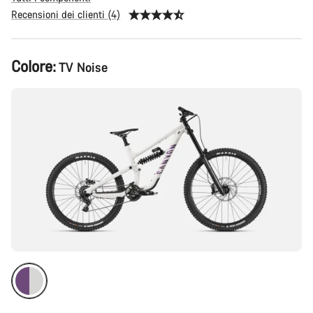
Recensioni dei clienti (4)
Configurazione
Colore:
TV Noise
del
prodotto