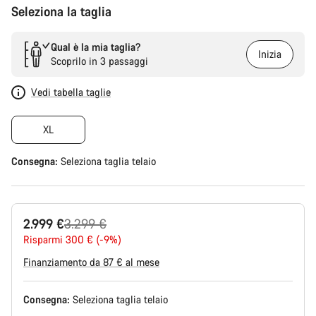
Seleziona la taglia
Qual è la mia taglia?
Inizia
Scoprilo in 3 passaggi
Vedi tabella taglie
XL
Consegna:
Seleziona
taglia telaio
Prezzo
2.999 €
3.299 €
originale
Risparmi 300 € (-9%)
Finanziamento da 87 € al mese
Consegna:
Seleziona
taglia telaio