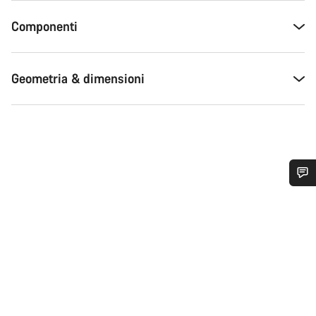
Componenti
Geometria & dimensioni
Ti serve aiuto?
I nostri consulenti esperti sono a tua disposizione.
Avvia Chat
Chiudi