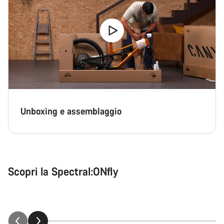
Unboxing e assemblaggio
Dietro i rumors: scopri i dettagli della
Scopri la Spectral:ONfly
Spectral:ONfly