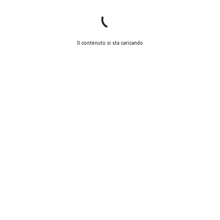
Avvia Chat
Il contenuto si sta caricando
Chiudi