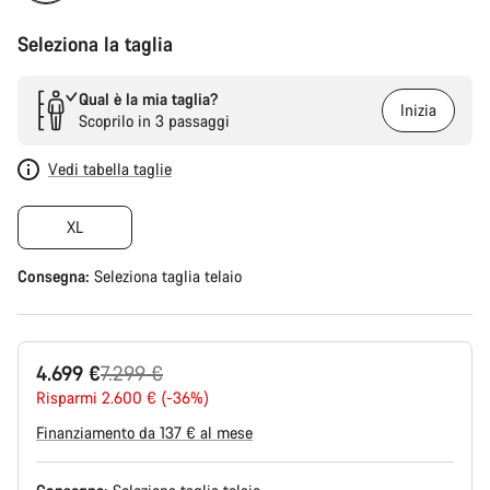
Seleziona la taglia
Qual è la mia taglia?
Inizia
Scoprilo in 3 passaggi
Vedi tabella taglie
XL
Consegna:
Seleziona
taglia telaio
Prezzo
4.699 €
7.299 €
originale
Risparmi 2.600 € (-36%)
Finanziamento da 137 € al mese