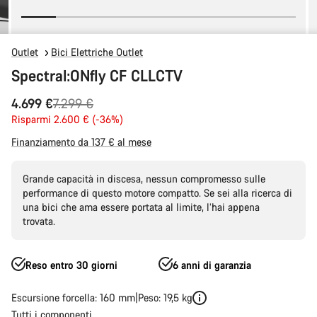
Outlet
Bici Elettriche Outlet
Spectral:ONfly CF CLLCTV
Prezzo
4.699 €
7.299 €
originale
Risparmi 2.600 € (-36%)
Finanziamento da 137 € al mese
Grande capacità in discesa, nessun compromesso sulle
performance di questo motore compatto. Se sei alla ricerca di
una bici che ama essere portata al limite, l’hai appena
trovata.
Reso entro 30 giorni
6 anni di garanzia
Escursione forcella: 160 mm
Peso: 19,5 kg
Tutti i componenti