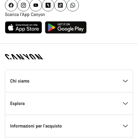
Scarica l'App Canyon
Piè
di
Chi siamo
pagina
Home
Canyon
All’interno di Canyon
Esplora
Innovazione in Canyon
Eventi
Informazioni per l’acquisto