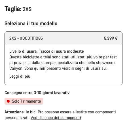
Taglia:
2XS
Seleziona il tuo modello
2XS - #0001111085
5.399 €
Livello di usura: Tracce di usura moderate
Queste biciclette e telai sono stati utilizzati più volte per test
di prova, sia dalla stampa specializzata che nello showroom
Canyon. Sono quindi presenti visibili segni di usura su
catena e pacco pignoni. Inoltre, anche telaio e componenti
Leggi di più
potrebbero presentare graffi, danni alla vernice o deviazioni
di colore. Tuttavia, ogni componente montato è perfettamente
funzionante.
Consegna entro 3-10 giorni lavorativi
Solo 1 rimanente
Attenzione:
le bici Pro possono essere allestite con componenti
personalizzati.
Vedi l'elenco dei componenti