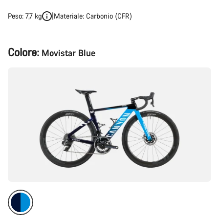
Peso: 7,7 kg
Materiale: Carbonio (CFR)
Configurazione
Colore:
Movistar Blue
del
prodotto