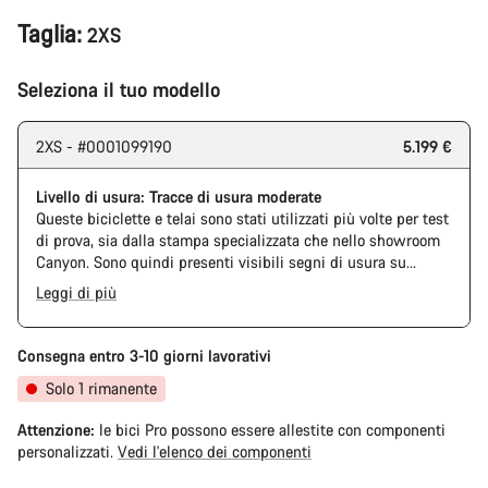
Taglia:
2XS
Seleziona il tuo modello
2XS - #0001099190
5.199 €
Livello di usura: Tracce di usura moderate
Queste biciclette e telai sono stati utilizzati più volte per test
di prova, sia dalla stampa specializzata che nello showroom
Canyon. Sono quindi presenti visibili segni di usura su
catena e pacco pignoni. Inoltre, anche telaio e componenti
Leggi di più
potrebbero presentare graffi, danni alla vernice o deviazioni
di colore. Tuttavia, ogni componente montato è perfettamente
funzionante.
Consegna entro 3-10 giorni lavorativi
Solo 1 rimanente
Attenzione:
le bici Pro possono essere allestite con componenti
personalizzati.
Vedi l'elenco dei componenti