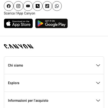
Scarica l'App Canyon
Piè
di
Chi siamo
pagina
Home
Canyon
All’interno di Canyon
Esplora
Innovazione in Canyon
Eventi
Informazioni per l’acquisto