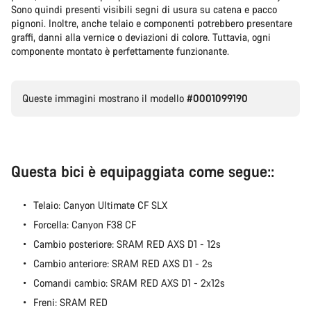
Sono quindi presenti visibili segni di usura su catena e pacco
pignoni. Inoltre, anche telaio e componenti potrebbero presentare
I nostri consulenti esperti sono a tua disposizione.
graffi, danni alla vernice o deviazioni di colore. Tuttavia, ogni
componente montato è perfettamente funzionante.
Avvia Chat
Queste immagini mostrano il modello
#0001099190
Chiudi
Questa bici è equipaggiata come segue::
Telaio: Canyon Ultimate CF SLX
Forcella: Canyon F38 CF
Cambio posteriore: SRAM RED AXS D1 - 12s
Cambio anteriore: SRAM RED AXS D1 - 2s
Comandi cambio: SRAM RED AXS D1 - 2x12s
Freni: SRAM RED