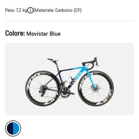
Peso: 7,2 kg
Materiale: Carbonio (CF)
Configurazione
Colore:
Movistar Blue
del
prodotto