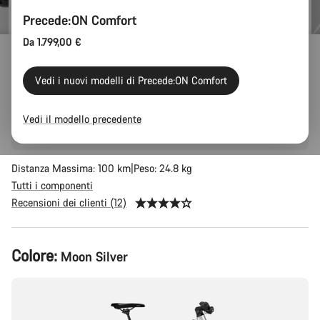
Precede:ON Comfort
Da 1.799,00 €
Precede:ON 7
Vedi i nuovi modelli di Precede:ON Comfort
Per trasportare grandi carichi, il tragitto casa/lavoro, gli
spostamenti in città e per ridurre l'inquinamento nell’aria: la
Vedi il modello precedente
Precede:ON 7 AL è il modo più smart per spostarsi.
Distanza Massima: 100 km
Peso: 24.8 kg
Tutti i componenti
Recensioni dei clienti (12)
Configurazione
Colore:
Moon Silver
del
prodotto