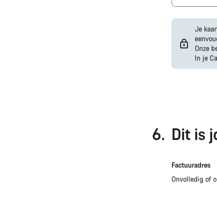
Je kaar
eenvoud
Onze be
In je C
PayPal
Google
Pay
(Mastercard
/
Visa
6.
Dit is
/
Amex)
Factuuradres
Onvolledig of 