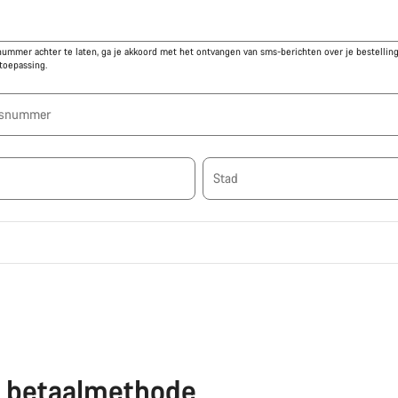
nummer achter te laten, ga je akkoord met het ontvangen van sms-berichten over je bestelling
 toepassing.
uisnummer
Stad
e betaalmethode