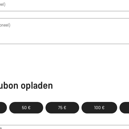
el)
oneel)
ubon opladen
50 €
75 €
100 €
on