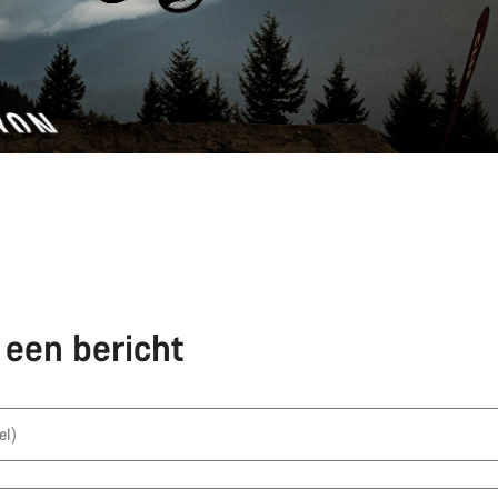
f een bericht
el)