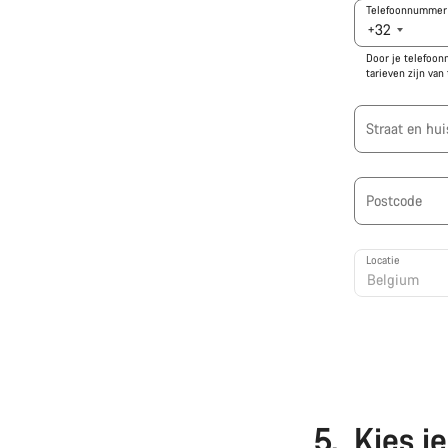
Telefoonnummer
+32
Door je telefoon
tarieven zijn van
Straat en h
Postcode
Locatie
5.
Kies j