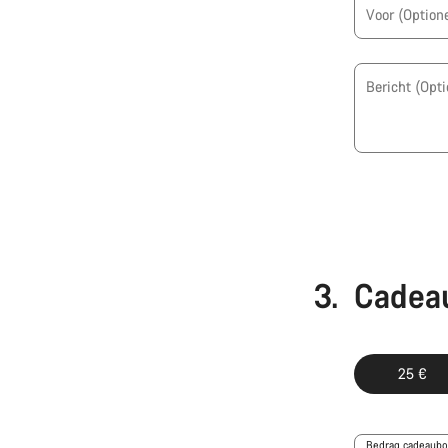
Voor
(Optione
Bericht
(Opti
3.
Cadea
25 €
Bedrag cadeaub