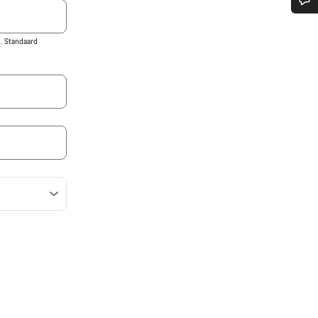
Heb je hulp nodig?
. Standaard
Onze deskundige medewerkers helpen je graag bij al je vragen.
Start Chat
Sluiten