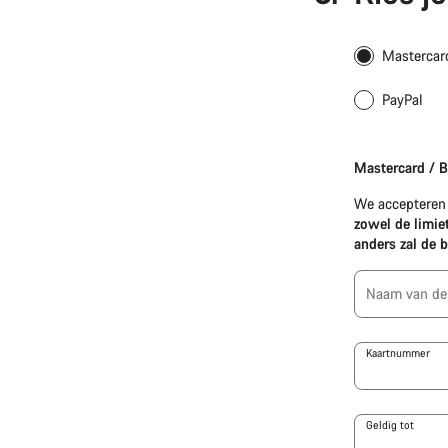
Mastercard
PayPal
Apple
Pay
Mastercard / B
(Mastercard
/
We accepteren 
Visa
zowel de limiet
/
anders zal de 
Amex)
Naam van de
Kaartnummer
Geldig tot