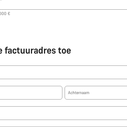
.000 €
e factuuradres toe
Achternaam