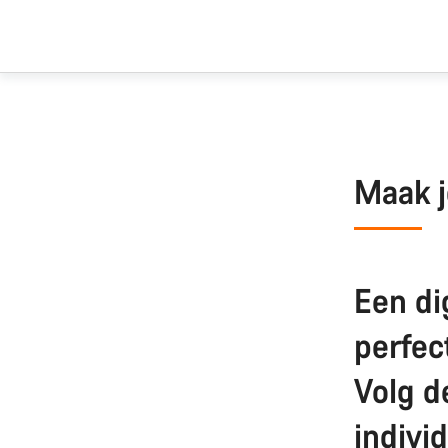
Maak 
Een di
perfec
Volg d
indivi