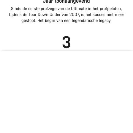
Jaar toonaangevend
Sinds de eerste profzege van de Ultimate in het profpeloton,
tijdens de Tour Down Under van 2007, is het succes niet meer
gestopt. Het begin van een legendarische legacy.
3
Grand Tour-zeges
Introductie
Vergelijken
Iconische lijnen. De beste fiets.
Lichtheid is kracht
Aero voor allround snelheid
Samen met twee wereldtitels en meerdere iconische
bergetappes belichaamt de Ultimate het summum van allround
Ultimate
Kies jouw fiets
road performance.
Het vonnis is geveld