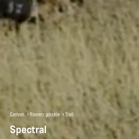
Canyon
Rowery górskie
Trail
Spectral