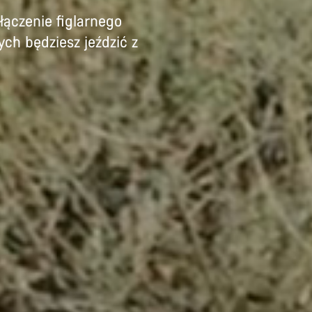
łączenie figlarnego
ch będziesz jeździć z