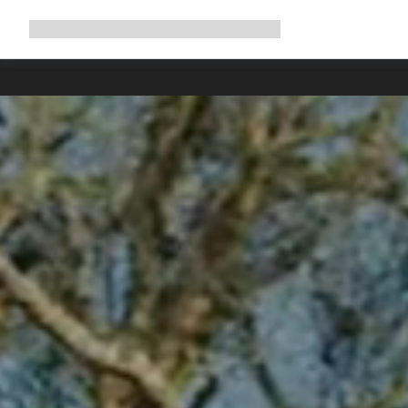
Rozwiń
Sklep
Dlaczego Canyon
Jedź z nami
Serwis
nawigację