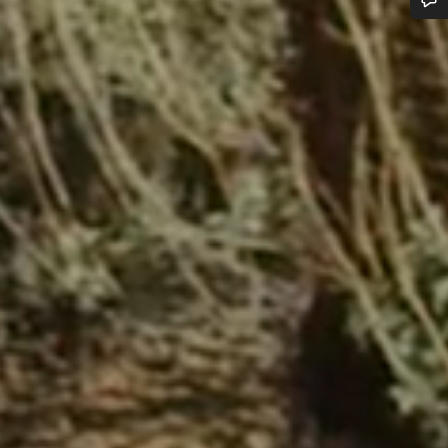
Potrzebujesz pomocy?
Nasi eksperci obsługi klienta czekają na Twoje pytania.
Rozpocznij czat
Zamknij