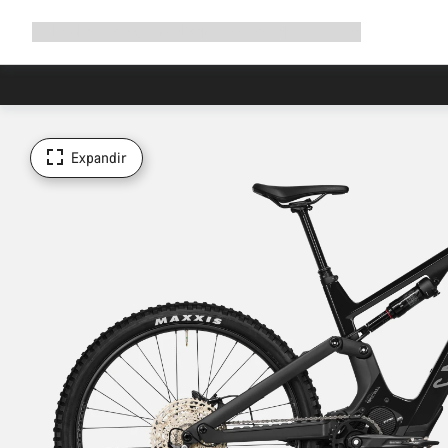
Expandir
Loja
Porquê a Canyon
Pedala connosco
Manutenção
a
navegação
Expandir