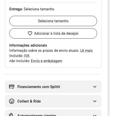
Entrega:
Seleciona
tamanho
Seleciona
tamanho
Adicionar à lista de desejos
Informações adicionais
Informação sobre os prazos de envio atuais.
Lê mais
Incluído:
IVA
não incluído:
Envio e embalagem
Razões
de
compra
Financiamento com Splitit
Collect & Ride
Automontagem simples