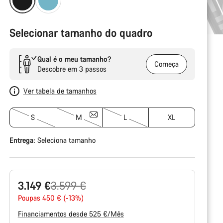
Selecionar tamanho do quadro
Qual é o meu tamanho?
Começa
Descobre em 3 passos
Ver tabela de tamanhos
S
M
L
XL
Entrega:
Seleciona
tamanho
Preço
3.149 €
3.599 €
Original
Poupas 450 € (-13%)
Financiamentos desde 525 €/Mês