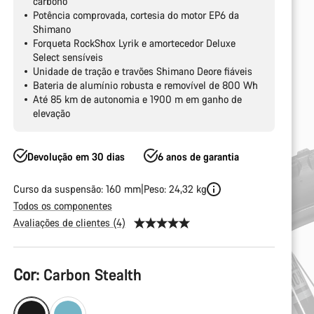
carbono
Potência comprovada, cortesia do motor EP6 da
Shimano
Forqueta RockShox Lyrik e amortecedor Deluxe
Select sensíveis
Unidade de tração e travões Shimano Deore fiáveis
Bateria de alumínio robusta e removível de 800 Wh
Até 85 km de autonomia e 1900 m em ganho de
elevação
Devolução em 30 dias
6 anos de garantia
Curso da suspensão: 160 mm
Peso: 24,32 kg
Todos os componentes
Avaliações de clientes (4)
Configuração
Cor:
Carbon Stealth
do
produto