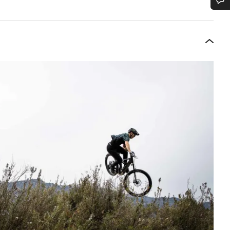
 ajuda?
em apoio ao cliente estão prontos para responder às tuas perguntas.
Iniciar Chat
Fechar