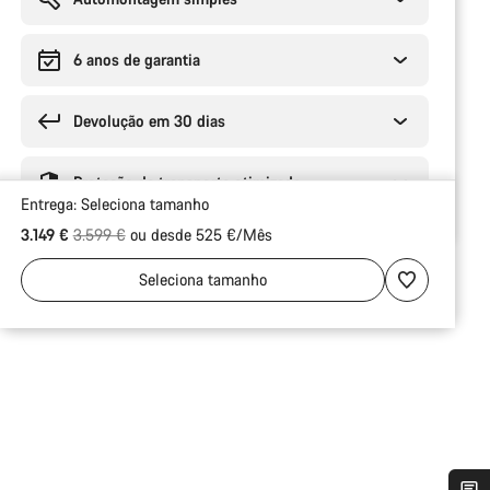
6 anos de garantia
Devolução em 30 dias
Proteção de transporte otimizada
Entrega:
Seleciona
tamanho
Preço Original
3.149 €
3.599 €
ou desde 525 €/Mês
Seleciona
tamanho