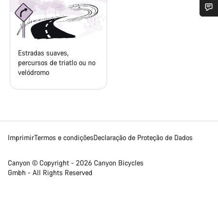
Precisas de ajuda?
Os nossos peritos em apoio ao cliente estão prontos para
Estradas suaves,
responder às tuas perguntas.
percursos de triatlo ou no
velódromo
Iniciar Chat
Fechar
Imprimir
Termos e condições
Declaração de Proteção de Dados
Canyon © Copyright - 2026 Canyon Bicycles
Gmbh - All Rights Reserved