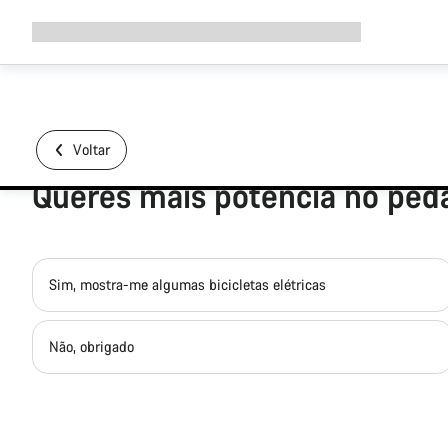
Expandir
Loja
Porquê a Canyon
Pedala connosco
Manutenção
a
navegação
Voltar
Queres mais potência no ped
Sim, mostra-me algumas bicicletas elétricas
Não, obrigado