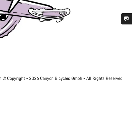
 ajuda?
em apoio ao cliente estão prontos para responder às tuas perguntas.
Iniciar Chat
 © Copyright - 2026 Canyon Bicycles
Gmbh - All Rights Reserved
Fechar