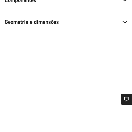
Componentes
Geometria e dimensões
Precisas de ajuda?
Os nossos peritos em apoio ao cliente estão prontos para