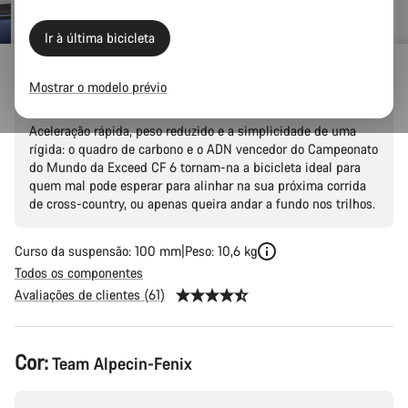
Original
Ir à última bicicleta
Exceed CF 6
Mostrar o modelo prévio
Aceleração rápida, peso reduzido e a simplicidade de uma
rígida: o quadro de carbono e o ADN vencedor do Campeonato
do Mundo da Exceed CF 6 tornam-na a bicicleta ideal para
quem mal pode esperar para alinhar na sua próxima corrida
de cross-country, ou apenas queira andar a fundo nos trilhos.
Curso da suspensão: 100 mm
Peso: 10,6 kg
Todos os componentes
Avaliações de clientes (61)
Configuração
Cor:
Team Alpecin-Fenix
do
produto