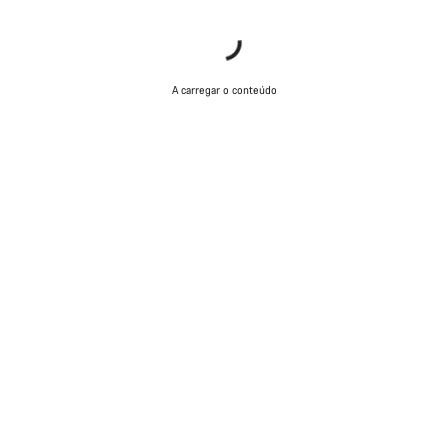
responder às tuas perguntas.
Iniciar Chat
A carregar o conteúdo
Fechar