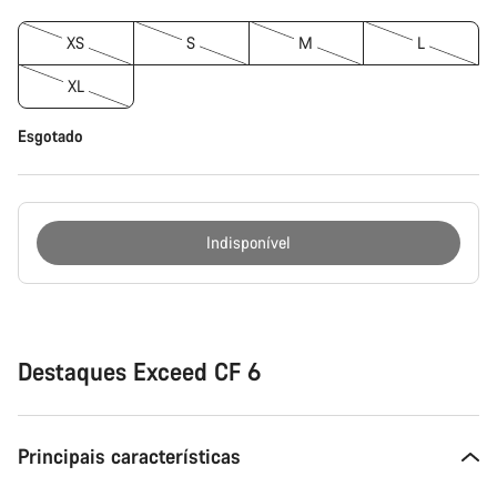
XS
S
M
L
XL
Esgotado
Indisponível
Razões
de
compra
Destaques Exceed CF 6
Principais características