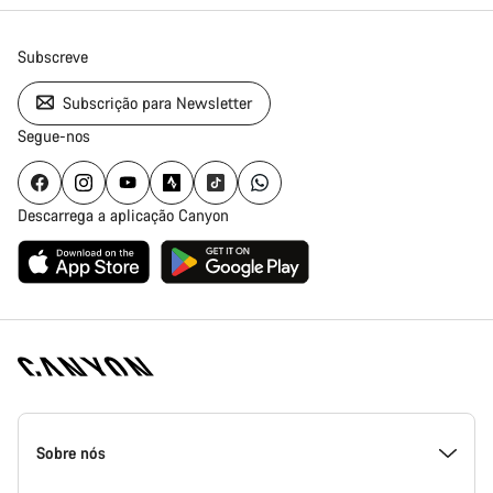
Subscreve
Subscrição para Newsletter
Segue-nos
Descarrega a aplicação Canyon
Rodapé
da
Sobre nós
página
inicial