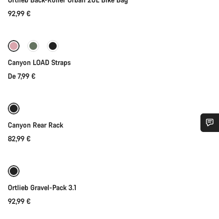
92,99 €
Seleção rápida
Canyon LOAD Straps
De 7,99 €
Disponível brevemente
Canyon Rear Rack
82,99 €
Precisas de ajuda?
Os nossos peritos em apoio ao cliente estão prontos para
Disponível brevemente
responder às tuas perguntas.
Ortlieb Gravel-Pack 3.1
92,99 €
Iniciar Chat