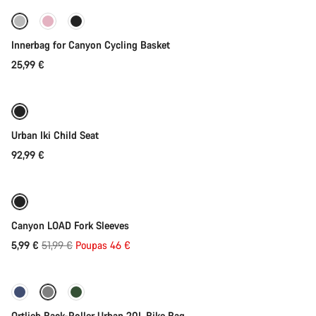
Innerbag for Canyon Cycling Basket
25,99 €
Adicionar ao carrinho
Urban Iki Child Seat
92,99 €
Adicionar ao carrinho
-88%
Canyon LOAD Fork Sleeves
Preço
5,99 €
51,99 €
Poupas 46 €
Adicionar ao carrinho
Original
Ortlieb Back-Roller Urban 20L Bike Bag