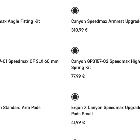
ax Angle Fitting Kit
Canyon Speedmax Armrest Upgrade
310,99 €
Adicionar ao carrinho
Adicionar ao carrinh
7-01 Speedmax CF SLX 60 mm
Canyon GP0157-02 Speedmax High
Spring Kit
77,99 €
Adicionar ao carrinho
Adicionar ao carrinh
n Standard Arm Pads
Ergon X Canyon Speedmax Upgrade
Pads Small
41,99 €
Adicionar ao carrinho
Adicionar ao carrinh