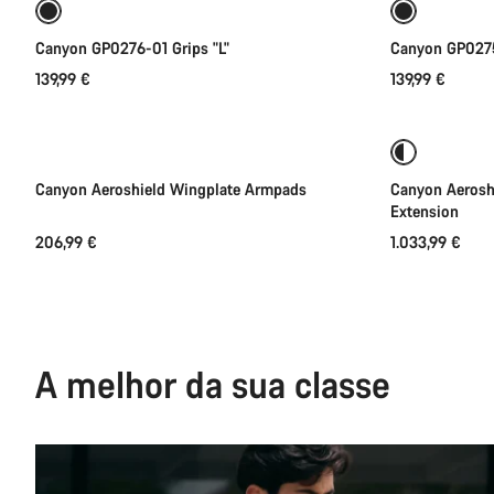
Canyon GP0276-01 Grips "L"
Canyon GP0275
139,99 €
139,99 €
Disponível brevemente
Disponível
Canyon Aeroshield Wingplate Armpads
Canyon Aerosh
Extension
206,99 €
1.033,99 €
A melhor da sua classe