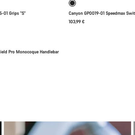
-01 Grips "S"
Canyon GP0019-01 Speedmax Swit
103,99 €
 brevemente
Novo
ield Pro Monocoque Handlebar