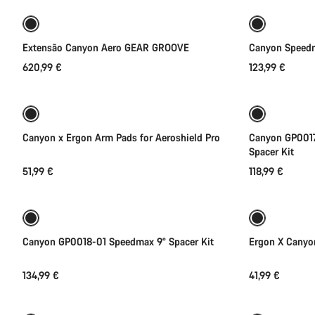
Extensão Canyon Aero GEAR GROOVE
Canyon Speedm
620,99 €
123,99 €
Seleção rápida
Canyon x Ergon Arm Pads for Aeroshield Pro
Canyon GP001
Spacer Kit
51,99 €
118,99 €
Adicionar ao carrinho
Canyon GP0018-01 Speedmax 9° Spacer Kit
Ergon X Canyo
134,99 €
41,99 €
Adicionar ao carrinho