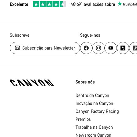
Excelente
48.691 avaliações sobre
Subscreve
Segue-nos
Subscrição para Newsletter
Rodapé
da
Sobre nós
página
inicial
Dentro da Canyon
Canyon
Inovação na Canyon
Canyon Factory Racing
Prémios
Trabalha na Canyon
Newsroom Canyon