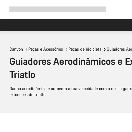
Expandir
Loja
Porquê a Canyon
Pedala connosco
Manutenção
a
navegação
Canyon
Peças e Acessórios
Peças de bicicleta
Guiadores Aer
Guiadores Aerodinâmicos e E
Triatlo
Ganha aerodinâmica e aumenta a tua velocidade com a nossa gama
extensões de triatlo
Adicionar ao carrinho