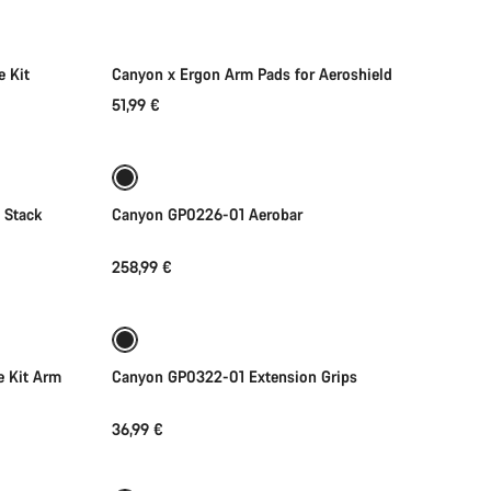
Novo
 Kit
Canyon x Ergon Arm Pads for Aeroshield
51,99 €
o
Seleção rápida
 Stack
Canyon GP0226-01 Aerobar
258,99 €
o
Adicionar ao carrinho
 Kit Arm
Canyon GP0322-01 Extension Grips
36,99 €
o