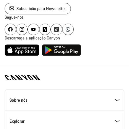
Subscrição para Newsletter
Segue-nos
Descarrega a aplicação Canyon
Rodapé
da
Sobre nós
página
inicial
Canyon
Dentro da Canyon
Explorar