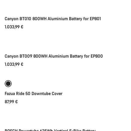
Canyon BT010 800WH Aluminium Battery for EP801
1.033,99 €
Adicionar ao carrinho
Canyon BT009 800WH Aluminium Battery for EP800
1.033,99 €
Adicionar ao carrinho
Fazua Ride 50 Downtube Cover
87,99 €
Adicionar ao carrinho
-52%
Descontos
BOSCH Powertube 625Wh Vertical E-Bike Battery