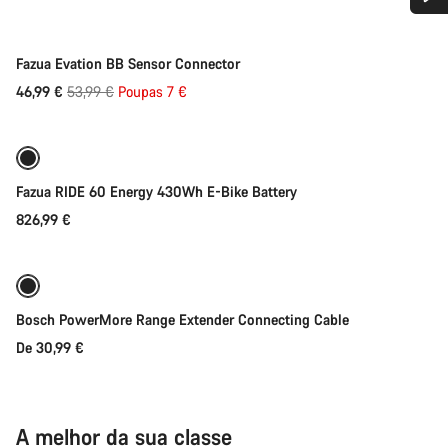
Precisas de ajuda?
-13%
Fazua Evation BB Sensor Connector
Os nossos peritos em apoio ao cliente estão prontos para
Preço
46,99 €
53,99 €
Poupas 7 €
Adicionar ao carrinho
responder às tuas perguntas.
Original
Iniciar Chat
Fazua RIDE 60 Energy 430Wh E-Bike Battery
Fechar
826,99 €
Seleção rápida
Bosch PowerMore Range Extender Connecting Cable
De 30,99 €
A melhor da sua classe