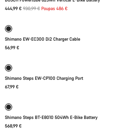
Preço
444,99 €
930,99 €
Poupas 486 €
Adicionar ao carrinho
Original
Shimano EW-EC300 Di2 Charger Cable
56,99 €
Adicionar ao carrinho
Shimano Steps EW-CP100 Charging Port
67,99 €
Adicionar ao carrinho
Shimano Steps BT-E8010 504Wh E-Bike Battery
568,99 €
Adicionar ao carrinho