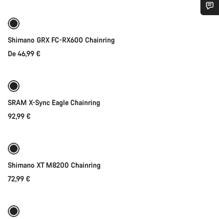
Precisas de ajuda?
Shimano GRX FC-RX600 Chainring
Os nossos peritos em apoio ao cliente estão prontos para
De 46,99 €
Seleção rápida
responder às tuas perguntas.
Iniciar Chat
SRAM X-Sync Eagle Chainring
Fechar
92,99 €
Seleção rápida
Shimano XT M8200 Chainring
72,99 €
Seleção rápida