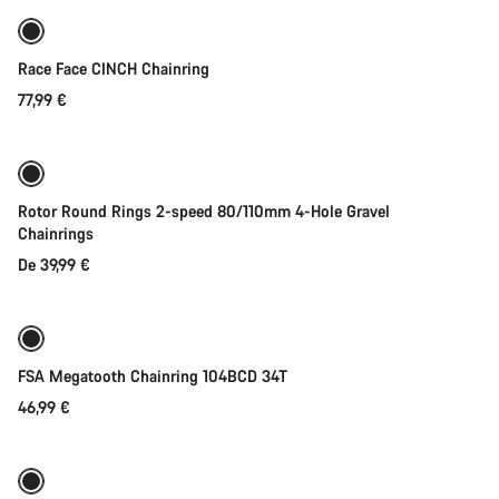
Race Face CINCH Chainring
77,99 €
Seleção rápida
Rotor Round Rings 2-speed 80/110mm 4-Hole Gravel
Chainrings
De 39,99 €
Adicionar ao carrinho
FSA Megatooth Chainring 104BCD 34T
46,99 €
Seleção rápida
Novo