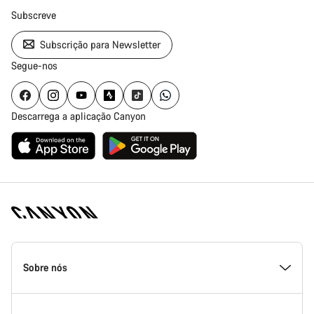
Subscreve
Subscrição para Newsletter
Segue-nos
Descarrega a aplicação Canyon
Rodapé
da
Sobre nós
página
inicial
Canyon