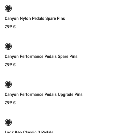
responder às tuas perguntas.
Canyon Nylon Pedals Spare Pins
Iniciar Chat
7,99 €
Adicionar ao carrinho
Fechar
Canyon Performance Pedals Spare Pins
7,99 €
Adicionar ao carrinho
Canyon Performance Pedals Upgrade Pins
7,99 €
Seleção rápida
Look Kéo Classic 3 Pedals