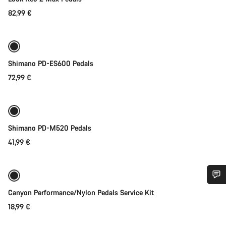
82,99 €
Adicionar ao carrinho
Shimano PD-ES600 Pedals
72,99 €
Adicionar ao carrinho
Shimano PD-M520 Pedals
41,99 €
Adicionar ao carrinho
Precisas de ajuda?
Canyon Performance/Nylon Pedals Service Kit
18,99 €
Adicionar ao carrinho
Os nossos peritos em apoio ao cliente estão prontos para