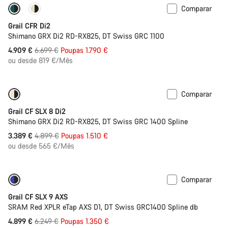
Comparar
Disponível apenas em 2XL
-27%
Grail CFR Di2
Shimano GRX Di2 RD-RX825, DT Swiss GRC 1100
Preço
4.909 €
6.699 €
Poupas 1.790 €
Original
ou desde 819 €/Mês
Comparar
Disponível apenas em 2XL
-31%
Grail CF SLX 8 Di2
Shimano GRX Di2 RD-RX825, DT Swiss GRC 1400 Spline
Preço
3.389 €
4.899 €
Poupas 1.510 €
Original
ou desde 565 €/Mês
Comparar
Disponível apenas em 2XL
-22%
Grail CF SLX 9 AXS
SRAM Red XPLR eTap AXS D1, DT Swiss GRC1400 Spline db
Preço
4.899 €
6.249 €
Poupas 1.350 €