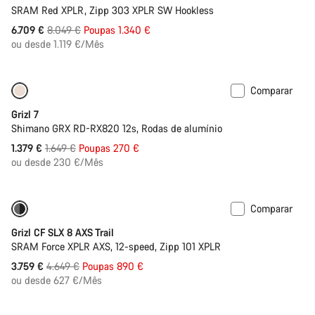
SRAM Red XPLR, Zipp 303 XPLR SW Hookless
Preço
6.709 €
8.049 €
Poupas 1.340 €
Original
ou desde 1.119 €/Mês
Comparar
Disponível apenas em 2XL
-16%
Grizl 7
Shimano GRX RD-RX820 12s, Rodas de alumínio
Preço
1.379 €
1.649 €
Poupas 270 €
Original
ou desde 230 €/Mês
Comparar
Disponível apenas em 2XL
-19%
Grizl CF SLX 8 AXS Trail
SRAM Force XPLR AXS, 12-speed, Zipp 101 XPLR
Preço
3.759 €
4.649 €
Poupas 890 €
Original
ou desde 627 €/Mês