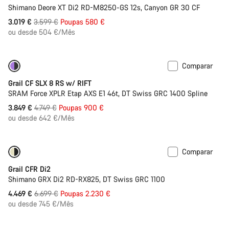
Shimano Deore XT Di2 RD-M8250-GS 12s, Canyon GR 30 CF
Preço
3.019 €
3.599 €
Poupas 580 €
Original
ou desde 504 €/Mês
Comparar
Bicicletas renovadas em M
-19%
Grail CF SLX 8 RS w/ RIFT
SRAM Force XPLR Etap AXS E1 46t, DT Swiss GRC 1400 Spline
Preço
3.849 €
4.749 €
Poupas 900 €
Original
ou desde 642 €/Mês
Comparar
Bicicletas renovadas em 2XL
-33%
Grail CFR Di2
Shimano GRX Di2 RD-RX825, DT Swiss GRC 1100
Preço
4.469 €
6.699 €
Poupas 2.230 €
Original
ou desde 745 €/Mês