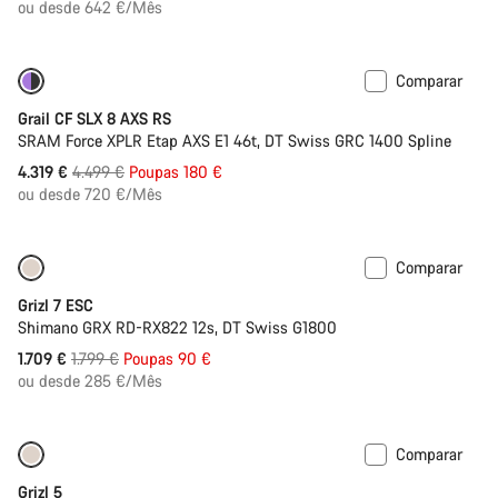
Original
ou desde 642 €/Mês
Iniciar Chat
Comparar
Bicicletas renovadas em M
Descontos
Fechar
Grail CF SLX 8 AXS RS
SRAM Force XPLR Etap AXS E1 46t, DT Swiss GRC 1400 Spline
Preço
4.319 €
4.499 €
Poupas 180 €
Original
ou desde 720 €/Mês
Comparar
Bicicletas renovadas em S
-5%
Grizl 7 ESC
Shimano GRX RD-RX822 12s, DT Swiss G1800
Preço
1.709 €
1.799 €
Poupas 90 €
Original
ou desde 285 €/Mês
Comparar
Bicicletas renovadas em L
-8%
Grizl 5