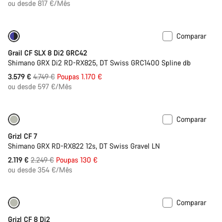
Original
ou desde 817 €/Mês
Comparar
Disponível apenas em 2XL
-25%
Grail CF SLX 8 Di2 GRC42
Shimano GRX Di2 RD-RX825, DT Swiss GRC1400 Spline db
Preço
3.579 €
4.749 €
Poupas 1.170 €
Original
ou desde 597 €/Mês
Comparar
Bicicletas renovadas em L
-6%
Grizl CF 7
Shimano GRX RD-RX822 12s, DT Swiss Gravel LN
Preço
2.119 €
2.249 €
Poupas 130 €
Original
ou desde 354 €/Mês
Comparar
Bicicletas renovadas em M
-16%
Grizl CF 8 Di2