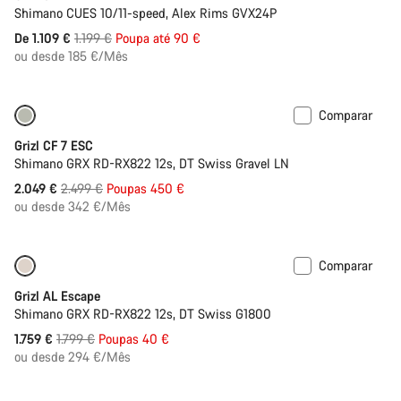
Shimano CUES 10/11-speed, Alex Rims GVX24P
Preço
De 1.109 €
1.199 €
Poupa até 90 €
Original
ou desde 185 €/Mês
Comparar
Bicicletas renovadas em L
-18%
Grizl CF 7 ESC
Shimano GRX RD-RX822 12s, DT Swiss Gravel LN
Preço
2.049 €
2.499 €
Poupas 450 €
Original
ou desde 342 €/Mês
Comparar
Bicicletas renovadas em XL
Descontos
Grizl AL Escape
Shimano GRX RD-RX822 12s, DT Swiss G1800
Preço
1.759 €
1.799 €
Poupas 40 €
Original
ou desde 294 €/Mês