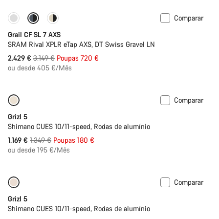
Comparar
Disponível apenas em XL | 2XL
-23%
Grail CF SL 7 AXS
SRAM Rival XPLR eTap AXS, DT Swiss Gravel LN
Preço
2.429 €
3.149 €
Poupas 720 €
Original
ou desde 405 €/Mês
Comparar
Disponível apenas em 2XL
-13%
Grizl 5
Shimano CUES 10/11-speed, Rodas de alumínio
Preço
1.169 €
1.349 €
Poupas 180 €
Original
ou desde 195 €/Mês
Comparar
Disponível apenas em 2XL
-13%
Grizl 5
Shimano CUES 10/11-speed, Rodas de alumínio