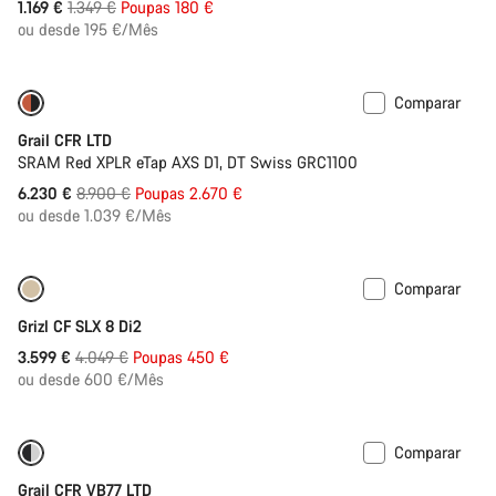
Preço
1.169 €
1.349 €
Poupas 180 €
Original
ou desde 195 €/Mês
Comparar
Disponível apenas em 2XL
-30%
Grail CFR LTD
SRAM Red XPLR eTap AXS D1, DT Swiss GRC1100
Preço
6.230 €
8.900 €
Poupas 2.670 €
Original
ou desde 1.039 €/Mês
Comparar
Disponível apenas em M
-11%
Grizl CF SLX 8 Di2
Preço
3.599 €
4.049 €
Poupas 450 €
Original
ou desde 600 €/Mês
Comparar
Disponível apenas em 2XL
-17%
Grail CFR VB77 LTD