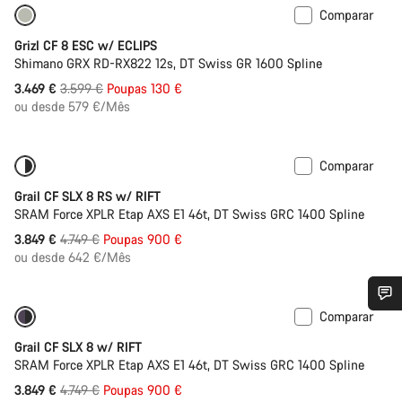
Comparar
Bicicletas renovadas em S
Descontos
Grizl CF 8 ESC w/ ECLIPS
Shimano GRX RD-RX822 12s, DT Swiss GR 1600 Spline
Preço
3.469 €
3.599 €
Poupas 130 €
Original
ou desde 579 €/Mês
Comparar
Bicicletas renovadas em M
-19%
Grail CF SLX 8 RS w/ RIFT
SRAM Force XPLR Etap AXS E1 46t, DT Swiss GRC 1400 Spline
Preço
3.849 €
4.749 €
Poupas 900 €
Original
ou desde 642 €/Mês
Comparar
Bicicletas renovadas em M
-19%
Precisas de ajuda?
Grail CF SLX 8 w/ RIFT
SRAM Force XPLR Etap AXS E1 46t, DT Swiss GRC 1400 Spline
Os nossos peritos em apoio ao cliente estão prontos para
Preço
3.849 €
4.749 €
Poupas 900 €
responder às tuas perguntas.