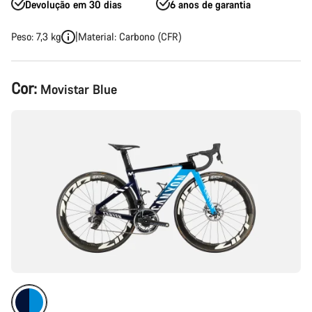
Devolução em 30 dias
6 anos de garantia
Peso: 7,3 kg
Material: Carbono (CFR)
Configuração
Cor:
Movistar Blue
do
produto