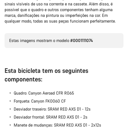
sinais visíveis de uso na corrente e na cassete. Além disso, é
possível que o quadro e outros componentes tenham alguma
Os nossos peritos em apoio ao cliente estão prontos para
marca, danificações na pintura ou imperfeições na cor. Em
responder às tuas perguntas.
qualquer modo, todas as suas peças funcionam perfeitamente.
Iniciar Chat
Estas imagens mostram o modelo
#0001111074
Fechar
Esta bicicleta tem os seguintes
componentes:
Quadro: Canyon Aeroad CFR R065
Forqueta: Canyon FK0060 CF
Desviador traseiro: SRAM RED AXS D1 - 12s
Desviador frontal: SRAM RED AXS D1 - 2s
Manete de mudanças: SRAM RED AXS D1 - 2x12s