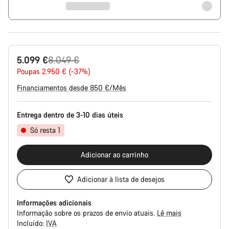
Preço
5.099 €
8.049 €
Original
Poupas 2.950 € (-37%)
Financiamentos desde 850 €/Mês
Entrega dentro de 3-10 dias úteis
Só resta 1
Adicionar ao carrinho
Adicionar à lista de desejos
Informações adicionais
Informação sobre os prazos de envio atuais.
Lê mais
Incluído:
IVA