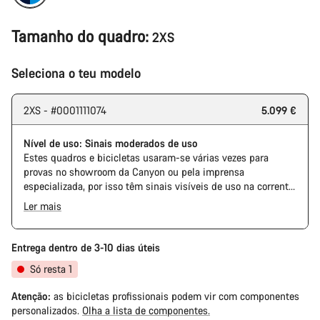
Tamanho do quadro:
2XS
Seleciona o teu modelo
2XS - #0001111074
5.099 €
Nível de uso: Sinais moderados de uso
Estes quadros e bicicletas usaram-se várias vezes para
provas no showroom da Canyon ou pela imprensa
especializada, por isso têm sinais visíveis de uso na corrente
e na cassete. Além disso, é possível que o quadro e outros
Ler mais
componentes tenham alguma marca, danificações na pintura
ou imperfeições na cor. Em qualquer modo, todas as suas
peças funcionam perfeitamente.
Entrega dentro de 3-10 dias úteis
Só resta 1
Atenção:
as bicicletas profissionais podem vir com componentes
personalizados.
Olha a lista de componentes.