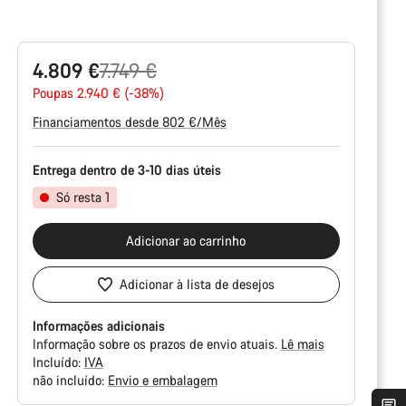
Preço
4.809 €
7.749 €
Original
Poupas 2.940 € (-38%)
Financiamentos desde 802 €/Mês
Entrega dentro de 3-10 dias úteis
Só resta 1
Adicionar ao carrinho
Adicionar à lista de desejos
Informações adicionais
Informação sobre os prazos de envio atuais.
Lê mais
Incluído:
IVA
não incluído:
Envio e embalagem