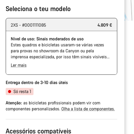
Seleciona o teu modelo
2XS - #0001111085
4.809 €
Nível de uso: Sinais moderados de uso
Estes quadros e bicicletas usaram-se várias vezes
para provas no showroom da Canyon ou pela
imprensa especializada, por isso têm sinais visíveis
de uso na corrente e na cassete. Além disso, é
Ler mais
possível que o quadro e outros componentes tenham
alguma marca, danificações na pintura ou
imperfeições na cor. Em qualquer modo, todas as suas
Entrega dentro de 3-10 dias úteis
peças funcionam perfeitamente.
Só resta 1
Atenção:
as bicicletas profissionais podem vir com
componentes personalizados.
Olha a lista de componentes.
Acessórios compatíveis