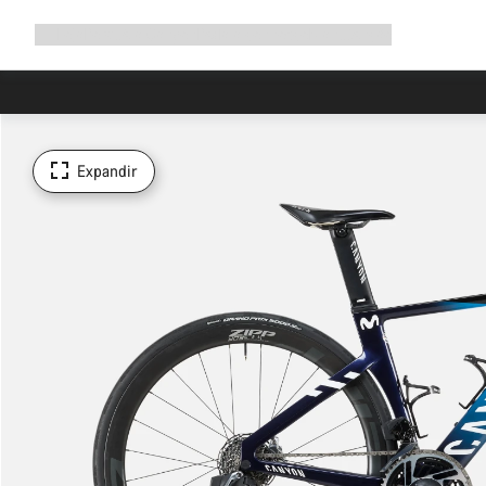
Expandir
Loja
Porquê a Canyon
Pedala connosco
Manutenção
a
navegação
Expandir