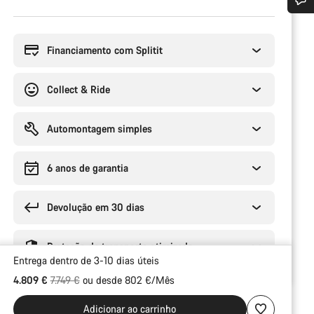
Razões
 ajuda?
de
compra
Financiamento com Splitit
em apoio ao cliente estão prontos para responder às tuas perguntas.
Collect & Ride
Iniciar Chat
Automontagem simples
Fechar
6 anos de garantia
Devolução em 30 dias
Proteção de transporte otimizada
Entrega dentro de 3-10 dias úteis
Preço Original
4.809 €
7.749 €
ou desde 802 €/Mês
Adicionar ao carrinho