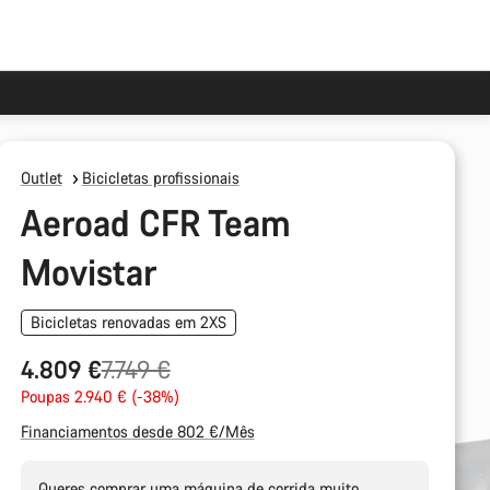
Outlet
Bicicletas profissionais
Aeroad CFR Team
Movistar
Bicicletas renovadas em 2XS
Preço
4.809 €
7.749 €
Original
Poupas 2.940 € (-38%)
Financiamentos desde 802 €/Mês
Queres comprar uma máquina de corrida muito