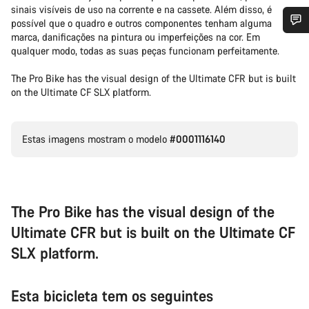
sinais visíveis de uso na corrente e na cassete. Além disso, é
possível que o quadro e outros componentes tenham alguma
marca, danificações na pintura ou imperfeições na cor. Em
Precisas de ajuda?
qualquer modo, todas as suas peças funcionam perfeitamente.
The Pro Bike has the visual design of the Ultimate CFR but is built
Os nossos peritos em apoio ao cliente estão prontos para
on the Ultimate CF SLX platform.
responder às tuas perguntas.
Estas imagens mostram o modelo
#0001116140
Iniciar Chat
Fechar
The Pro Bike has the visual design of the
Ultimate CFR but is built on the Ultimate CF
SLX platform.
Esta bicicleta tem os seguintes