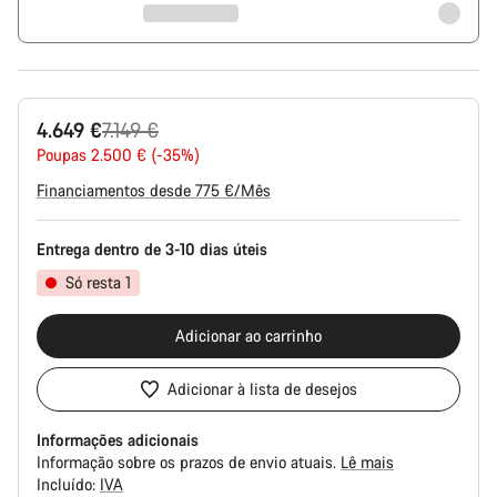
Preço
4.649 €
7.149 €
Original
Poupas 2.500 € (-35%)
Financiamentos desde 775 €/Mês
Entrega dentro de 3-10 dias úteis
Só resta 1
Adicionar ao carrinho
Adicionar à lista de desejos
Informações adicionais
Informação sobre os prazos de envio atuais.
Lê mais
Incluído:
IVA