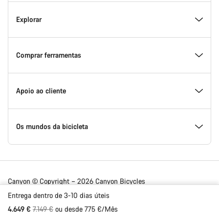
Canyon
Dentro da Canyon
Explorar
Inovação na Canyon
Eventos
Comprar ferramentas
Canyon Factory Racing
Encontra locais Canyon
Selecionador de modelo
Apoio ao cliente
Prémios
Equipas, atletas e ciclistas
Bicicletas em estoque
Centro de apoio
Os mundos da bicicleta
Trabalha na Canyon
Notícias e histórias
Encontra o teu tamanho Canyon
Locais de serviço
Bicicletas de estrada
Canyon © Copyright – 2026 Canyon Bicycles
GmbH – All Rights Reserved
Entrega dentro de 3-10 dias úteis
Newsroom Canyon
Dicas e conselhos
Comparação de Bicicletas
Envio
Bicicletas de gravel
Preço Original
4.649 €
7.149 €
ou desde 775 €/Mês