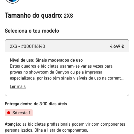
Tamanho do quadro:
2XS
Seleciona o teu modelo
2XS - #0001116140
4.649 €
Nível de uso: Sinais moderados de uso
Estes quadros e bicicletas usaram-se várias vezes para
provas no showroom da Canyon ou pela imprensa
especializada, por isso têm sinais visíveis de uso na corrente
e na cassete. Além disso, é possível que o quadro e outros
Ler mais
componentes tenham alguma marca, danificações na pintura
The Pro Bike has the visual design of the Ultimate CFR but is
ou imperfeições na cor. Em qualquer modo, todas as suas
built on the Ultimate CF SLX platform.
peças funcionam perfeitamente.
Entrega dentro de 3-10 dias úteis
Só resta 1
Atenção:
as bicicletas profissionais podem vir com componentes
personalizados.
Olha a lista de componentes.