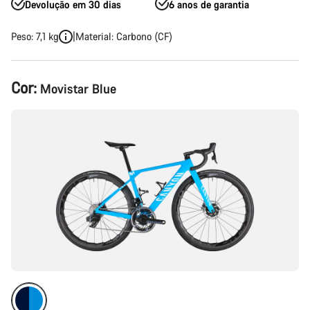
Devolução em 30 dias
6 anos de garantia
Peso: 7,1 kg
Material: Carbono (CF)
Configuração
Cor:
Movistar Blue
do
produto