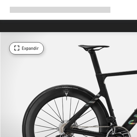
Expandir
Loja
Porquê a Canyon
Pedala connosco
Manutenção
a
navegação
Expandir