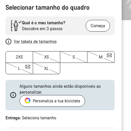
Selecionar tamanho do quadro
Qual é o meu tamanho?
Começa
Descobre em 3 passos
Ver tabela de tamanhos
2XS
XS
S
M
L
XL
Alguns tamanhos ainda estão disponíveis ao
personalizar.
Personaliza a tua bicicleta
Entrega:
Seleciona
tamanho