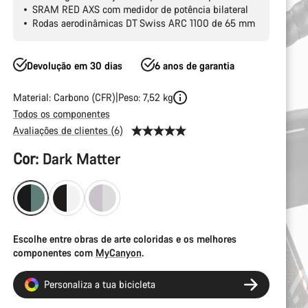
SRAM RED AXS com medidor de potência bilateral
Rodas aerodinâmicas DT Swiss ARC 1100 de 65 mm
Devolução em 30 dias
6 anos de garantia
Material: Carbono (CFR)
Peso: 7,52 kg
Todos os componentes
Avaliações de clientes (6)
Configuração
Cor:
Dark Matter
do
produto
Escolhe entre obras de arte coloridas e os melhores
componentes com
MyCanyon
.
Personaliza a tua bicicleta