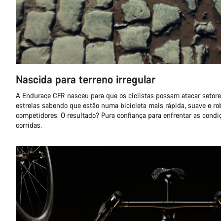
Nascida para terreno irregular
A Endurace CFR nasceu para que os ciclistas possam atacar setor
estrelas sabendo que estão numa bicicleta mais rápida, suave e ro
competidores. O resultado? Pura confiança para enfrentar as condi
corridas.