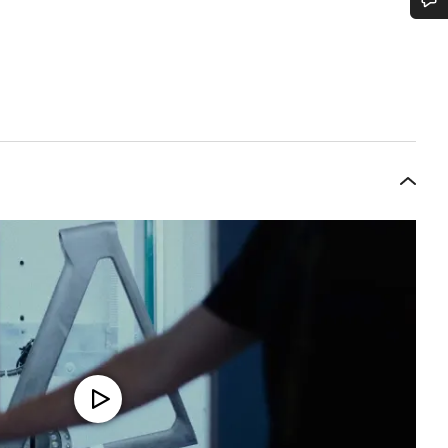
 ajuda?
em apoio ao cliente estão prontos para responder às tuas perguntas.
Iniciar Chat
Fechar