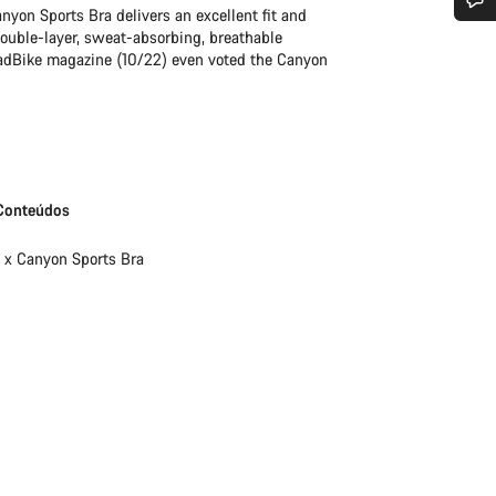
nyon Sports Bra delivers an excellent fit and
double-layer, sweat-absorbing, breathable
 ajuda?
oadBike magazine (10/22) even voted the Canyon
em apoio ao cliente estão prontos para responder às tuas perguntas.
Iniciar Chat
Conteúdos
Fechar
1 x Canyon Sports Bra