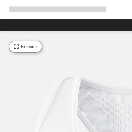
Expandir
Loja
Porquê a Canyon
Pedala connosco
Manutenção
a
navegação
Expandir