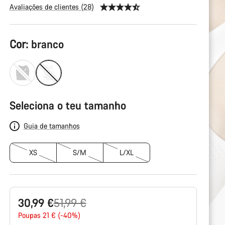
Avaliações de clientes (28)
Configuração
Cor:
branco
do
produto
Seleciona o teu tamanho
Guia de tamanhos
XS
S/M
L/XL
Preço
30,99 €
51,99 €
Original
Poupas 21 € (-40%)