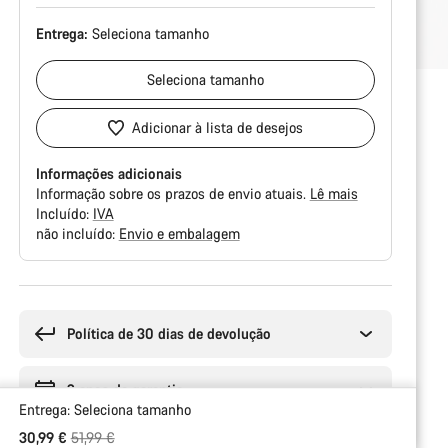
Entrega:
Seleciona
tamanho
Seleciona
tamanho
Adicionar à lista de desejos
Informações adicionais
Informação sobre os prazos de envio atuais.
Lê mais
Incluído:
IVA
não incluído:
Envio e embalagem
Razões
de
compra
Política de 30 dias de devolução
2 anos de garantia
Entrega:
Seleciona
tamanho
Preço Original
30,99 €
51,99 €