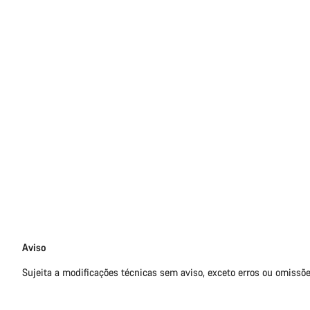
Limitação
Aviso
de
Sujeita a modificações técnicas sem aviso, exceto erros ou omissõe
responsabilidade