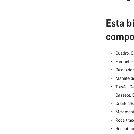
Esta b
compo
Quadro: 
Forqueta:
Desviador
Manete d
Travão: C
Cassete:
Crank: S
Moviment
Roda tras
Roda dian