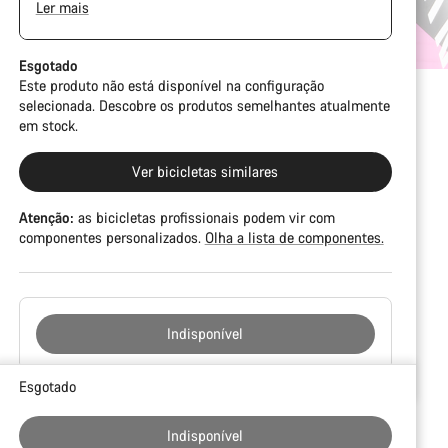
Ler mais
possível que o quadro e outros componentes tenham
The Pro Bike Speedmax is supplied only with the
alguma marca, danificações na pintura ou
visible spacers between the extensions and
imperfeições na cor. Em qualquer modo, todas as suas
handlebars. No additional spacer or fitting kit is
Esgotado
peças funcionam perfeitamente.
included.
Este produto não está disponível na configuração
selecionada. Descobre os produtos semelhantes atualmente
em stock.
Ver bicicletas similares
Atenção:
as bicicletas profissionais podem vir com
componentes personalizados.
Olha a lista de componentes.
Indisponível
Razões
Esgotado
de
compra
Indisponível