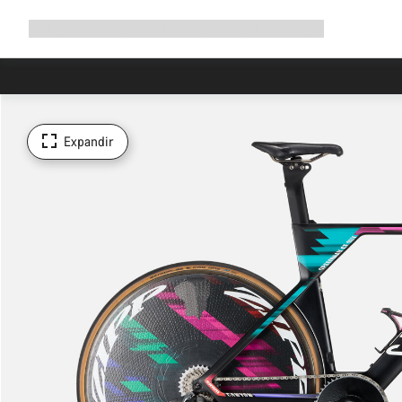
Expandir
Loja
Porquê a Canyon
Pedala connosco
Manutenção
a
navegação
Expandir