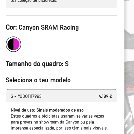
tua coleção de bicicletas.
Configuração
Cor:
Canyon SRAM Racing
do
produto
Tamanho do quadro:
S
Seleciona o teu modelo
S - #0001117983
4.189 €
Nível de uso: Sinais moderados de uso
Estes quadros e bicicletas usaram-se várias vezes
para provas no showroom da Canyon ou pela
imprensa especializada, por isso têm sinais visíveis
de uso na corrente e na cassete. Além disso, é