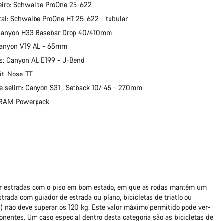
eiro: Schwalbe ProOne 25-622
tal: Schwalbe ProOne HT 25-622 - tubular
 Canyon H33 Basebar Drop 40/410mm
Canyon V19 AL - 65mm
s: Canyon AL E199 - J-Bend
lit-Nose-TT
e selim: Canyon S31 , Setback 10/-45 - 270mm
 SRAM Powerpack
por estradas com o piso em bom estado, em que as rodas mantêm um
strada com guiador de estrada ou plano, bicicletas de triatlo ou
ta) não deve superar os 120 kg. Este valor máximo permitido pode ver-
nentes. Um caso especial dentro desta categoria são as bicicletas de