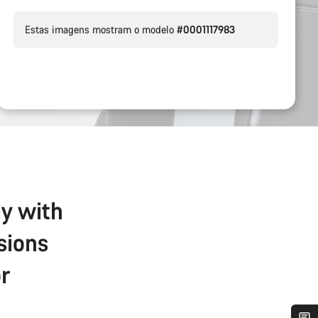
Estas imagens mostram o modelo
#0001117983
ly with
sions
r