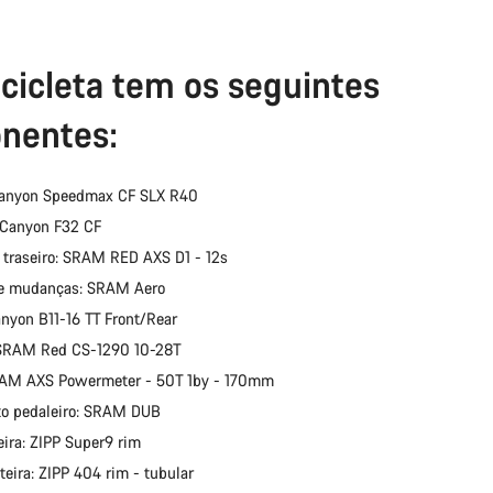
Precisas de
icicleta tem os seguintes
Os nossos peritos 
nentes:
Canyon Speedmax CF SLX R40
 Canyon F32 CF
 traseiro: SRAM RED AXS D1 - 12s
e mudanças: SRAM Aero
anyon B11-16 TT Front/Rear
 SRAM Red CS-1290 10-28T
RAM AXS Powermeter - 50T 1by - 170mm
o pedaleiro: SRAM DUB
eira: ZIPP Super9 rim
teira: ZIPP 404 rim - tubular