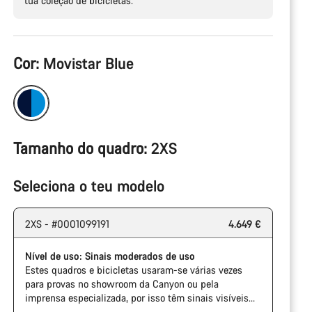
tua coleção de bicicletas.
Configuração
Cor:
Movistar Blue
do
produto
Tamanho do quadro:
2XS
Seleciona o teu modelo
2XS - #0001099191
4.649 €
Nível de uso: Sinais moderados de uso
Estes quadros e bicicletas usaram-se várias vezes
para provas no showroom da Canyon ou pela
imprensa especializada, por isso têm sinais visíveis
de uso na corrente e na cassete. Além disso, é