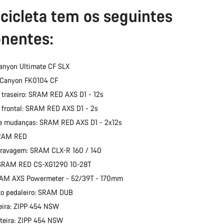
icicleta tem os seguintes
Precisas de
nentes:
Os nossos peritos 
anyon Ultimate CF SLX
 Canyon FK0104 CF
 traseiro: SRAM RED AXS D1 - 12s
 frontal: SRAM RED AXS D1 - 2s
e mudanças: SRAM RED AXS D1 - 2x12s
SRAM RED
travagem: SRAM CLX-R 160 / 140
 SRAM RED CS-XG1290 10-28T
RAM AXS Powermeter - 52/39T - 170mm
o pedaleiro: SRAM DUB
eira: ZIPP 454 NSW
teira: ZIPP 454 NSW