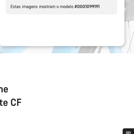
Estas imagens mostram o modelo
#0001099191
the
ate CF