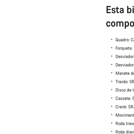
Esta b
compo
Quadro: C
Forqueta:
Desviador
Desviador
Manete d
Travão: 
Disco de 
Cassete:
Crank: S
Moviment
Roda tras
Roda dian