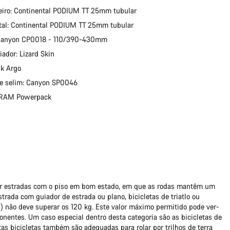
eiro: Continental PODIUM TT 25mm tubular
tal: Continental PODIUM TT 25mm tubular
 Canyon CP0018 - 110/390-430mm
iador: Lizard Skin
ik Argo
e selim: Canyon SP0046
 SRAM Powerpack
por estradas com o piso em bom estado, em que as rodas mantêm um
strada com guiador de estrada ou plano, bicicletas de triatlo ou
ta) não deve superar os 120 kg. Este valor máximo permitido pode ver-
nentes. Um caso especial dentro desta categoria são as bicicletas de
tas bicicletas também são adequadas para rolar por trilhos de terra