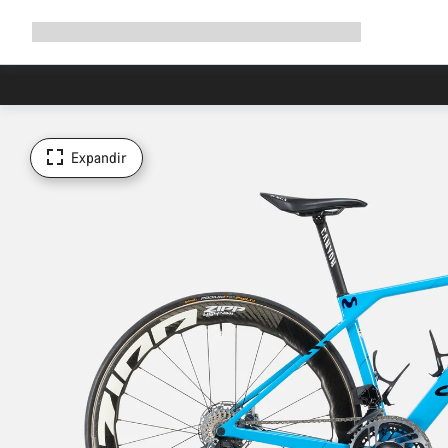
Expandir
Loja
Porquê a Canyon
Pedala connosco
Manutenção
a
navegação
Expandir