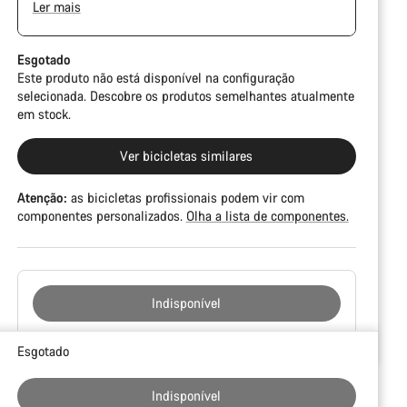
Ler mais
possível que o quadro e outros componentes tenham
The Pro Bike has the visual design of the Ultimate
alguma marca, danificações na pintura ou
CFR but is built on the Ultimate CF SLX platform.
imperfeições na cor. Em qualquer modo, todas as suas
Esgotado
peças funcionam perfeitamente.
Este produto não está disponível na configuração
selecionada. Descobre os produtos semelhantes atualmente
em stock.
Ver bicicletas similares
Atenção:
as bicicletas profissionais podem vir com
componentes personalizados.
Olha a lista de componentes.
Indisponível
Razões
Esgotado
de
compra
Indisponível