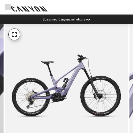
Spara med Canyons nyhetsbrev