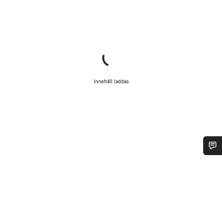
Innehåll laddas
Behöver du hjälp?
Vår kundtjänst finns här redo att besvara dina frågor om
allt från ändringar i din order till storleksfrågor på cyklar.