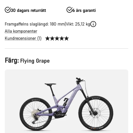
30 dagars returrätt
6 års garanti
Framgaffelns slaglängd: 180 mm
Vikt: 25,12 kg
Alla komponenter
Kundrecensioner (1)
Produktkonfiguration
Färg:
Flying Grape