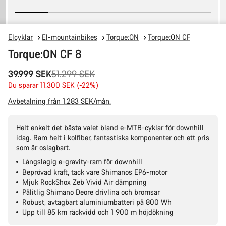
Elcyklar
El-mountainbikes
Torque:ON
Torque:ON CF
Torque:ON CF 8
Originalpris
39.999 SEK
51.299 SEK
Du sparar 11.300 SEK (-22%)
Avbetalning från 1.283 SEK/mån.
Helt enkelt det bästa valet bland e-MTB-cyklar för downhill
idag. Ram helt i kolfiber, fantastiska komponenter och ett pris
som är oslagbart.
Långslagig e-gravity-ram för downhill
Beprövad kraft, tack vare Shimanos EP6-motor
Mjuk RockShox Zeb Vivid Air dämpning
Pålitlig Shimano Deore drivlina och bromsar
Robust, avtagbart aluminiumbatteri på 800 Wh
Upp till 85 km räckvidd och 1 900 m höjdökning