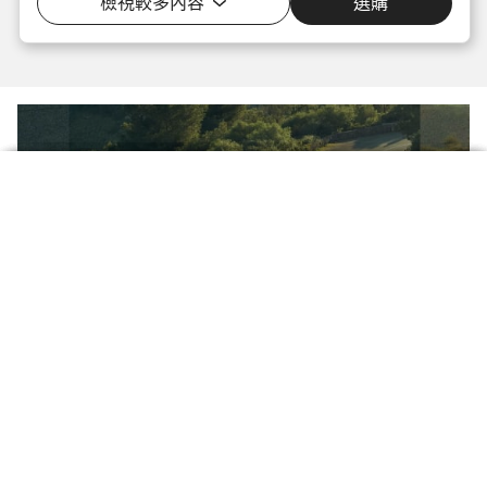
檢視較多內容
選購
任何路徑，
介绍
38 公釐輪胎間隙空間。為各種路況做好萬
比較
快拆擋泥板。征服一年四季的騎行旅程。
LOAD 收納系統。收納您所需的一切物品。
運動型幾何設計。全天候的舒適感。
毫不費力的速度。您的空氣力學優勢。
全準備。
Endurace
任何騎士。
選擇您的自行車
4 款車型