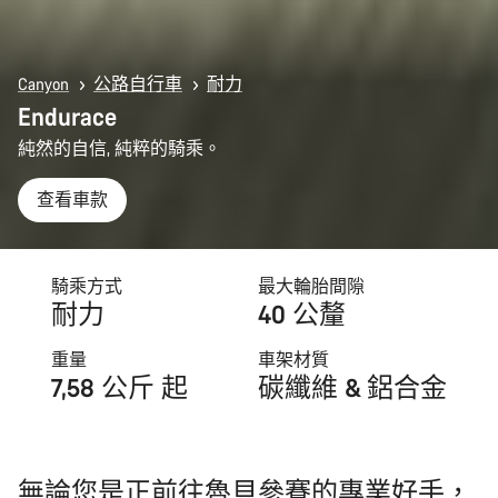
Canyon
公路自行車
耐力
Endurace
純然的自信, 純粹的騎乘。
查看車款
騎乘方式
最大輪胎間隙
耐力
40 公釐
重量
車架材質
7,58 公斤 起
碳纖維 & 鋁合金
無論您是正前往魯貝參賽的專業好手，