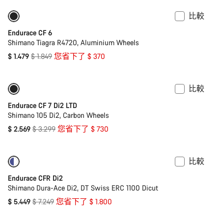
比較
僅提供 XS
-20%
Endurace CF 6
Shimano Tiagra R4720, Aluminium Wheels
原
$ 1.479
$ 1.849
您省下了 $ 370
價
比較
-22%
Endurace CF 7 Di2 LTD
Shimano 105 Di2, Carbon Wheels
原
$ 2.569
$ 3.299
您省下了 $ 730
價
比較
-25%
功率計
Endurace CFR Di2
Shimano Dura-Ace Di2, DT Swiss ERC 1100 Dicut
原
$ 5.449
$ 7.249
您省下了 $ 1.800
價