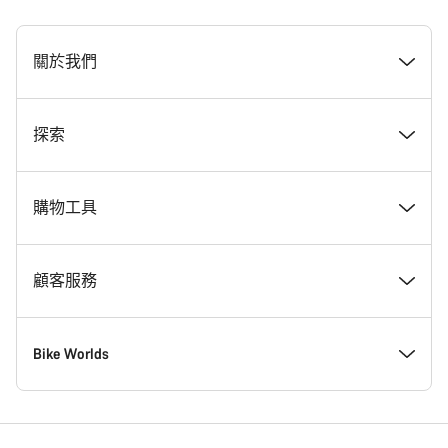
[footer.linksList.title]
關於我們
獎勵
探索
Canyon 工作一覽
最新消息 & 故事
購物工具
Canyon 新聞室
Tips & Advice
尋找夢想中的 Canyon
顧客服務
條款 & 細則
Canyon Home 科布倫茲
現貨自行車
支援中心
Bike Worlds
法律聲明
會員福利
尋找專屬的 Canyon 尺寸
服務據點
公路