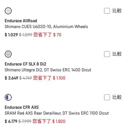
比較
-6%
最佳入門款公路車
Endurace AllRoad
Shimano CUES U6020-10, Aluminium Wheels
原
$ 1.029
$ 1.099
您省下了 $ 70
價
比較
僅提供 2XS | XS
-23%
Endurace CF SLX 8 Di2
Shimano Ultegra Di2, DT Swiss ERC 1400 Dicut
原
$ 3.649
$ 4.749
您省下了 $ 1.100
價
比較
-23%
功率計
Endurace CFR AXS
SRAM Red AXS Rear Derailleur, DT Swiss ERC 1100 Dicut
原
$ 6.179
$ 7.999
您省下了 $ 1.820
價