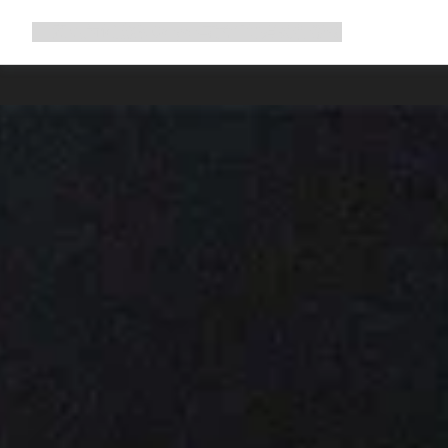
展
商店
为何选择 Canyon
与我们并肩骑行
帮助
开
导
航