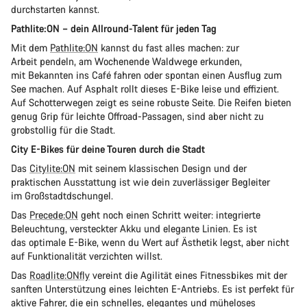
durchstarten kannst.
Pathlite:ON – dein Allround-Talent für jeden Tag
Mit dem
Pathlite:ON
kannst du fast alles machen: zur
Arbeit pendeln, am Wochenende Waldwege erkunden,
mit Bekannten ins Café fahren oder spontan einen Ausflug zum
See machen. Auf Asphalt rollt dieses E-Bike leise und effizient.
Auf Schotterwegen zeigt es seine robuste Seite. Die Reifen bieten
genug Grip für leichte Offroad-Passagen, sind aber nicht zu
grobstollig für die Stadt.
City E-Bikes für deine Touren durch die Stadt
Das
Citylite:ON
mit seinem klassischen Design und der
praktischen Ausstattung ist wie dein zuverlässiger Begleiter
im Großstadtdschungel.
Das
Precede:ON
geht noch einen Schritt weiter: integrierte
Beleuchtung, versteckter Akku und elegante Linien. Es ist
das optimale E-Bike, wenn du Wert auf Ästhetik legst, aber nicht
auf Funktionalität verzichten willst.
Das
Roadlite:ONfly
vereint die Agilität eines Fitnessbikes mit der
sanften Unterstützung eines leichten E-Antriebs. Es ist perfekt für
aktive Fahrer, die ein schnelles, elegantes und müheloses