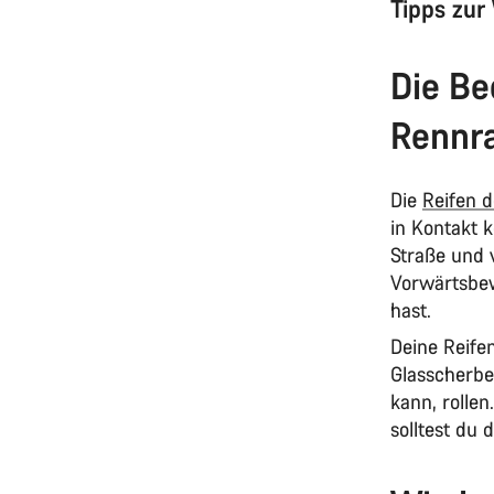
Tipps zur
Die Be
Rennra
Die
Reifen 
in Kontakt k
Straße und v
Vorwärtsbew
hast.
Deine Reife
Glasscherben
kann, rollen
solltest du