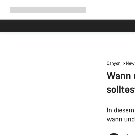
Navigation
Shop
Why Canyon
Ride with us
Service
ausklappen
Canyon
News
Wann u
solltes
In diesem
wann und 