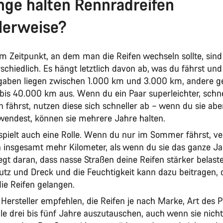
nge halten Rennradreifen
lerweise?
 Zeitpunkt, an dem man die Reifen wechseln sollte, sind
schiedlich. Es hängt letztlich davon ab, was du fährst und 
aben liegen zwischen 1.000 km und 3.000 km, andere g
is 40.000 km aus. Wenn du ein Paar superleichter, schne
 fährst, nutzen diese sich schneller ab – wenn du sie abe
wendest, können sie mehrere Jahre halten.
spielt auch eine Rolle. Wenn du nur im Sommer fährst, v
n insgesamt mehr Kilometer, als wenn du sie das ganze J
iegt daran, dass nasse Straßen deine Reifen stärker belast
z und Dreck und die Feuchtigkeit kann dazu beitragen, 
 die Reifen gelangen.
Hersteller empfehlen, die Reifen je nach Marke, Art des P
lle drei bis fünf Jahre auszutauschen, auch wenn sie nicht