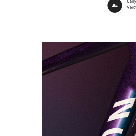
Cany
Verö