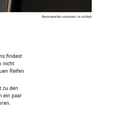
Rennradreifen wechseln ist einfach
ns findest
n nicht
euen Reifen
t zu den
n ein paar
hren.