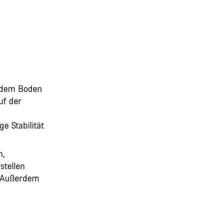
t dem Boden
uf der
e Stabilität
n,
stellen
n. Außerdem