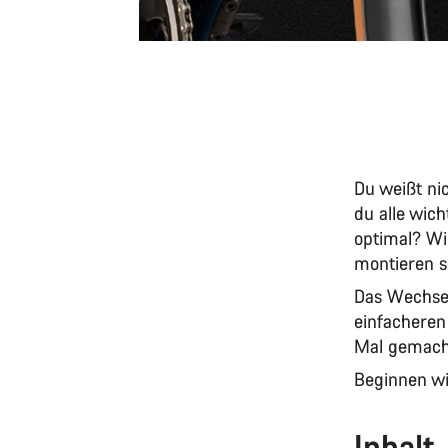
Du weißt ni
du alle wich
optimal? Wi
montieren so
Das Wechsel
einfacheren
Mal gemacht
Beginnen wi
Inhalt