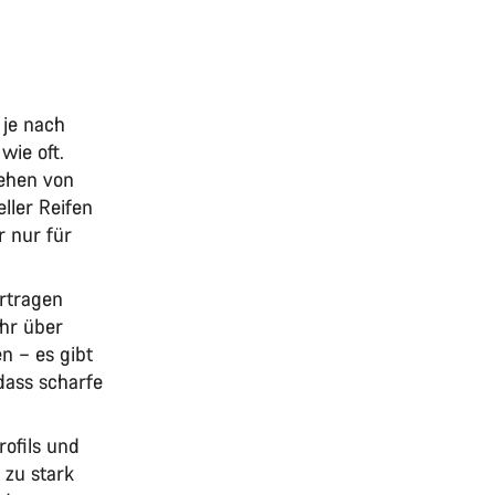
 je nach
wie oft.
ehen von
ller Reifen
r nur für
ertragen
ahr über
en – es gibt
dass scharfe
rofils und
 zu stark