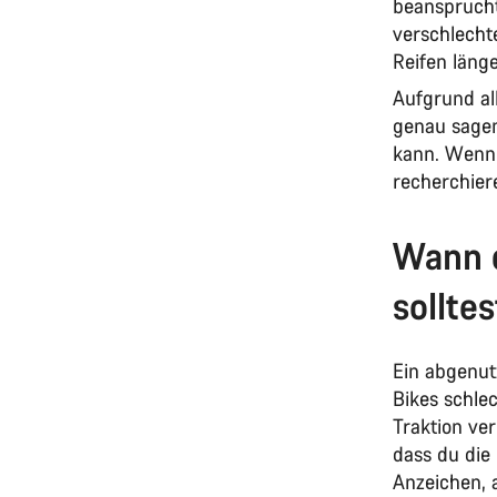
beanspruch
verschlecht
Reifen läng
Aufgrund al
genau sagen
kann. Wenn 
recherchier
Wann d
sollte
Ein abgenut
Bikes schle
Traktion ver
dass du die 
Anzeichen, 