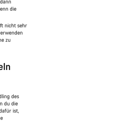
 dann
wenn die
t nicht sehr
 verwenden
ne zu
eln
ling des
n du die
afür ist,
le