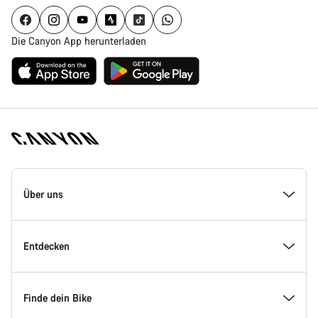
Die Canyon App herunterladen
Canyon
Homepage
Über uns
Fußzeile
Inside Canyon
Entdecken
Innovation bei Canyon
Events
Finde dein Bike