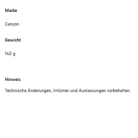
Marke
Canyon
Gewicht
140 g
Disclaimer
Hinweis
Technische Änderungen, Irrtümer und Auslassungen vorbehalten.