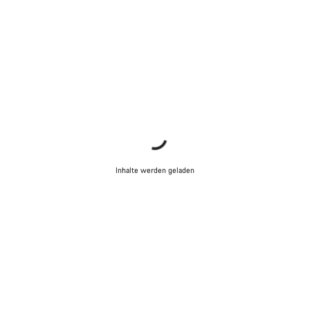
Unsere Experten stehen dir jetzt im Chat zur Verfügung.
Chat starten
Schließen
Inhalte werden geladen