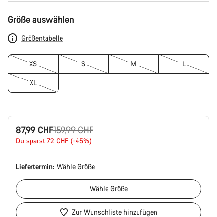
Produktkonfiguration
Größe auswählen
Größentabelle
XS
S
M
L
XL
Ursprungspreis
87,99 CHF
159,99 CHF
Du sparst 72 CHF (-45%)
Liefertermin:
Wähle
Größe
Wähle
Größe
Zur Wunschliste hinzufügen