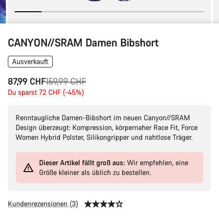
CANYON//SRAM Damen Bibshort
Ausverkauft
Ursprungspreis
87,99 CHF
159,99 CHF
Du sparst 72 CHF (-45%)
Renntaugliche Damen-Bibshort im neuen Canyon//SRAM
Design überzeugt: Kompression, körpernaher Race Fit, Force
Women Hybrid Polster, Silikongripper und nahtlose Träger.
Dieser Artikel fällt groß aus:
Wir empfehlen, eine
Größe kleiner als üblich zu bestellen.
Kundenrezensionen (3)