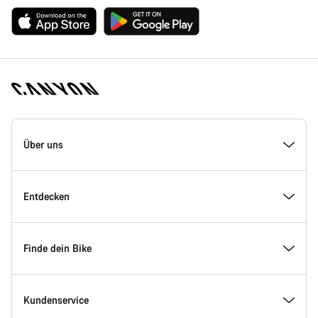
Canyon
Homepage
Über uns
Fußzeile
Inside Canyon
Entdecken
Innovation bei Canyon
Events
Finde dein Bike
Canyon Factory Racing
Canyon Standorte finden
Modellfinder
Kundenservice