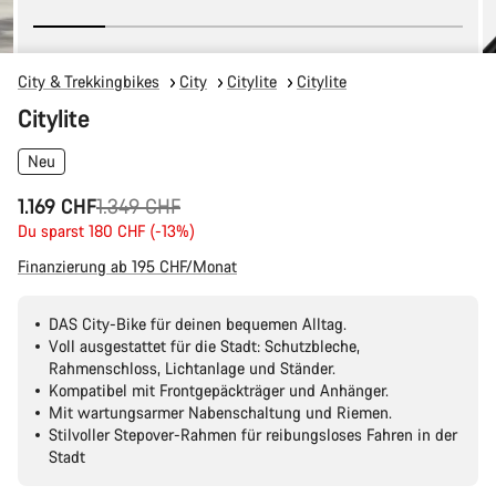
City & Trekkingbikes
City
Citylite
Citylite
Citylite
Neu
Ursprungspreis
1.169 CHF
1.349 CHF
Du sparst 180 CHF (-13%)
Finanzierung ab 195 CHF/Monat
DAS City-Bike für deinen bequemen Alltag.
Voll ausgestattet für die Stadt: Schutzbleche,
Rahmenschloss, Lichtanlage und Ständer.
Kompatibel mit Frontgepäckträger und Anhänger.
Mit wartungsarmer Nabenschaltung und Riemen.
Stilvoller Stepover-Rahmen für reibungsloses Fahren in der
Stadt