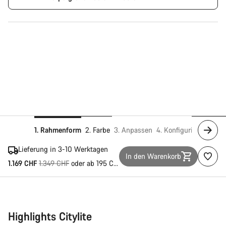
1. Rahmenform
2. Farbe
3. Anpassen
4. Konfigurieren
5. I
Lieferung in 3-10 Werktagen
In den Warenkorb
Ursprungspreis
1.169 CHF
1.349 CHF
oder ab 195 CHF/Mo.
Highlights Citylite