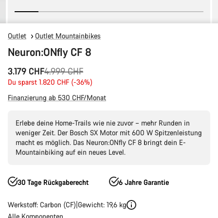
Outlet
Outlet Mountainbikes
Neuron:ONfly CF 8
Ursprungspreis
3.179 CHF
4.999 CHF
Du sparst 1.820 CHF (-36%)
Finanzierung ab 530 CHF/Monat
Erlebe deine Home-Trails wie nie zuvor – mehr Runden in
weniger Zeit. Der Bosch SX Motor mit 600 W Spitzenleistung
macht es möglich. Das Neuron:ONfly CF 8 bringt dein E-
Mountainbiking auf ein neues Level.
30 Tage Rückgaberecht
6 Jahre Garantie
Werkstoff: Carbon (CF)
Gewicht: 19,6 kg
Alle Komponenten