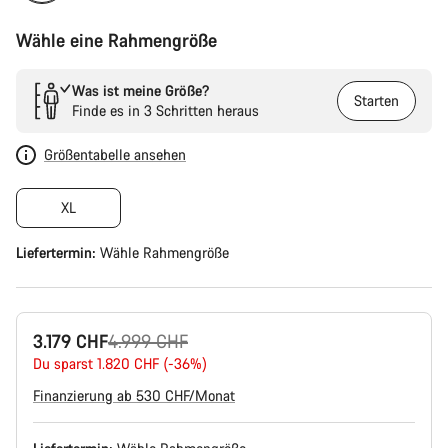
Wähle eine Rahmengröße
Was ist meine Größe?
Starten
Finde es in 3 Schritten heraus
Größentabelle ansehen
XL
Liefertermin:
Wähle
Rahmengröße
Ursprungspreis
3.179 CHF
4.999 CHF
Du sparst 1.820 CHF (-36%)
Finanzierung ab 530 CHF/Monat