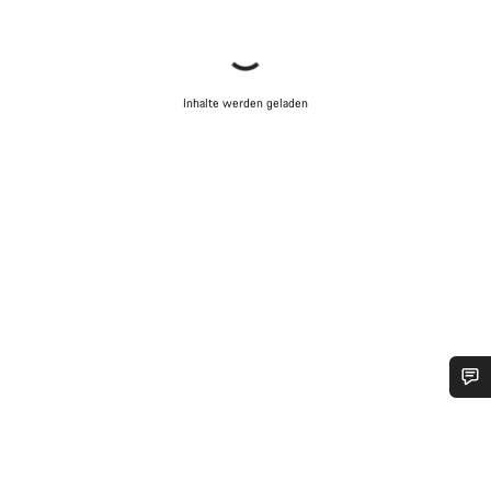
Inhalte werden geladen
Benötigst du Hilfe?
Unsere Experten stehen dir jetzt im Chat zur Verfügung.