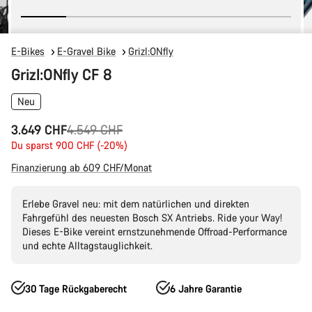
E-Bikes
E-Gravel Bike
Grizl:ONfly
Grizl:ONfly CF 8
Neu
Ursprungspreis
3.649 CHF
4.549 CHF
Du sparst 900 CHF (-20%)
Finanzierung ab 609 CHF/Monat
Erlebe Gravel neu: mit dem natürlichen und direkten
Fahrgefühl des neuesten Bosch SX Antriebs. Ride your Way!
Dieses E-Bike vereint ernstzunehmende Offroad-Performance
und echte Alltagstauglichkeit.
30 Tage Rückgaberecht
6 Jahre Garantie