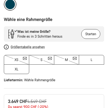
Wähle eine Rahmengröße
Was ist meine Größe?
Starten
Finde es in 3 Schritten heraus
Größentabelle ansehen
XS
S
M
L
XL
Liefertermin:
Wähle
Rahmengröße
Ursprungspreis
3.649 CHF
4.549 CHF
Du sparst 900 CHF (-20%)