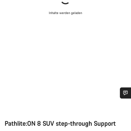
Inhalte werden geladen
Benötigst du Hilfe?
Unsere Experten stehen dir jetzt im Chat zur Verfügung.
Pathlite:ON 8 SUV step-through Support